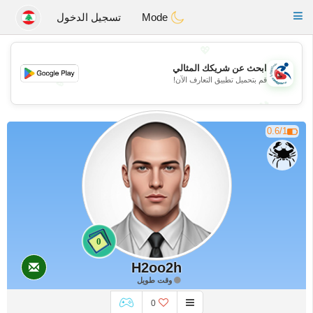
Handi Space
Toggle
Mode
تسجيل الدخول
navigation
💖
ابحث عن شريكك المثالي
قم بتحميل تطبيق التعارف الآن!
💖
💕
💕
0.6/1
0
H2oo2h
وقت طويل
0