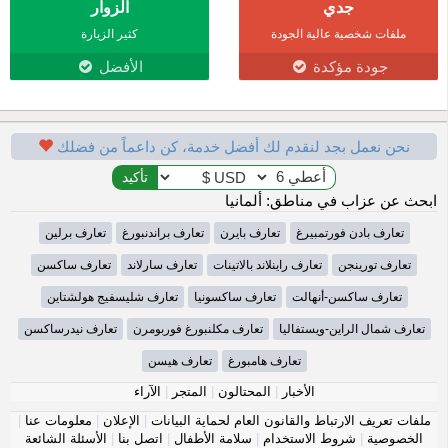
جدي
الزوار
ملفات شخصية عالية الجودة
كثير الزيارة
جودة مؤكدة
الأفضل
نحن نعمل بجد لنقدم لك أفضل خدمة، كن داعماً من فضلك
ابحث عن عزاب في مناطق: ألمانيا
تعارف بادن فورتمبيرغ
تعارف بايرن
تعارف براندنبورغ
تعارف برلين
تعارف تورينجن
تعارف راينلاند بالاتينات
تعارف سارلاند
تعارف ساكسن
تعارف ساكسن-أنهالت
تعارف ساكسونيا
تعارف شليسفيج هولشتاين
تعارف شمال الراين-ويستفاليا
تعارف مكلنبورغ فوربومرن
تعارف نيدرساكسن
تعارف هامبورغ
تعارف هيسن
الأخبار
|
المحتالون
|
المتجر
|
الآراء
ملفات تعريف الارتباط والقانون العام لحماية البيانات
|
الإعلان
|
معلومات عنا
|
الخصوصية
|
شروط الاستخدام
|
سلامة الأطفال
|
اتصل بنا
|
الأسئلة الشائعة