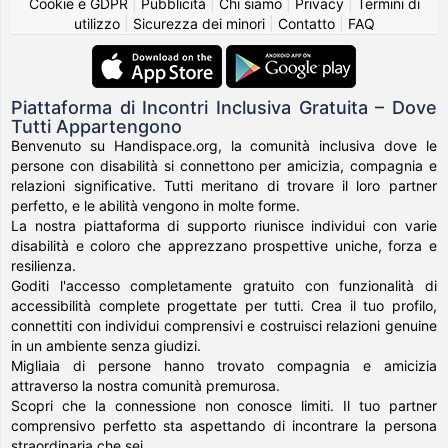
Cookie e GDPR
|
Pubblicità
|
Chi siamo
|
Privacy
|
Termini di
utilizzo
|
Sicurezza dei minori
|
Contatto
|
FAQ
Piattaforma di Incontri Inclusiva Gratuita – Dove
Tutti Appartengono
Benvenuto su Handispace.org, la comunità inclusiva dove le
persone con disabilità si connettono per amicizia, compagnia e
relazioni significative. Tutti meritano di trovare il loro partner
perfetto, e le abilità vengono in molte forme.
La nostra piattaforma di supporto riunisce individui con varie
disabilità e coloro che apprezzano prospettive uniche, forza e
resilienza.
Goditi l'accesso completamente gratuito con funzionalità di
accessibilità complete progettate per tutti. Crea il tuo profilo,
connettiti con individui comprensivi e costruisci relazioni genuine
in un ambiente senza giudizi.
Migliaia di persone hanno trovato compagnia e amicizia
attraverso la nostra comunità premurosa.
Scopri che la connessione non conosce limiti. Il tuo partner
comprensivo perfetto sta aspettando di incontrare la persona
straordinaria che sei.