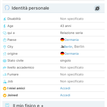
Identità personale
Disabilità
Non specificato
Age
43 anni
qui a
Relazione seria
Paese
Germania
Berlin
City
Berlin
,
origine
Germania
Stato civile
singolo
livello accademico
Non specificato
Fumare
Non specificato
Job
Non specificato
I miei amici
Accedi
Joined
Accedi
Il mio fisico e +