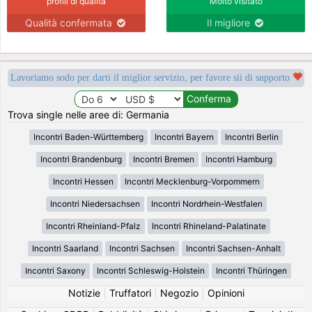
profili di qualità
Molto visitato
Qualità confermata
Il migliore
Lavoriamo sodo per darti il miglior servizio, per favore sii di supporto
Trova single nelle aree di: Germania
Incontri Baden-Württemberg
Incontri Bayern
Incontri Berlin
Incontri Brandenburg
Incontri Bremen
Incontri Hamburg
Incontri Hessen
Incontri Mecklenburg-Vorpommern
Incontri Niedersachsen
Incontri Nordrhein-Westfalen
Incontri Rheinland-Pfalz
Incontri Rhineland-Palatinate
Incontri Saarland
Incontri Sachsen
Incontri Sachsen-Anhalt
Incontri Saxony
Incontri Schleswig-Holstein
Incontri Thüringen
Notizie
|
Truffatori
|
Negozio
|
Opinioni