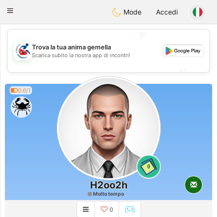
Handi Space
Toggle
Mode
Accedi
navigation
💖
Trova la tua anima gemella
💖
Scarica subito la nostra app di incontri!
💕
💕
0.6/1
0
H2oo2h
Molto tempo
0