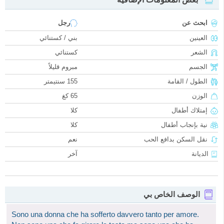
ابحث عن
رجل
العينين
بني / كستنائي
الشعر
كستنائي
الجسم
مبروم قليلاً
الطول / القامة
155 سنتيمتر
الوزن
65 كغ
إمتلاك أطفال
كلا
نية بإنجاب أطفال
كلا
نقل السكن بدافع الحب
نعم
الديانة
آخر
الوصف الخاص بي
Sono una donna che ha sofferto davvero tanto per amore.