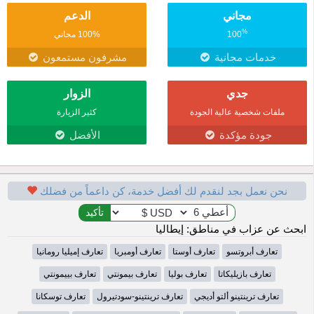
مجاني
الدعم
%
100
100% مجاني
خدمات مجانية
مشرفون مستمعون
جدي
الزوار
ملفات شخصية عالية الجودة
كثير الزيارة
جودة مؤكدة
الأفضل
نحن نعمل بجد لنقدم لك أفضل خدمة، كن داعماً من فضلك
ابحث عن عزاب في مناطق: إيطاليا
تعارف أبروتسو
تعارف أوستا
تعارف أومبريا
تعارف إميليا رومانيا
تعارف بازيليكاتا
تعارف بوليا
تعارف بيمونتي
تعارف بييمونتي
تعارف ترينتينو ألتو أديجي
تعارف ترينتينو-سودتيرول
تعارف توسكانا