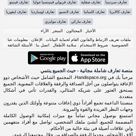
تعارف سردينيا
تعارف صقلية
تعارف فريولي فينيتسيا جوليا
تعارف فينيتو
تعارف كالابريا
تعارف كامبانيا
تعارف لاتسيو
تعارف لومبارديا
تعارف ليغوريا
تعارف ماركي
تعارف موليزي
الأخبار
|
المحتالون
|
المتجر
|
الآراء
ملفات تعريف الارتباط والقانون العام لحماية البيانات
|
الإعلان
|
معلومات عنا
|
الخصوصية
|
شروط الاستخدام
|
سلامة الأطفال
|
اتصل بنا
|
الأسئلة الشائعة
منصة تعارف شاملة مجانية - حيث الجميع ينتمي
مرحباً بك في Handispace.org، المجتمع الشامل حيث الأشخاص ذوو
الإعاقة يتواصلون من أجل الصداقة والرفقة والعلاقات المعنوية. الجميع
يستحق العثور على شريكه المثالي، والقدرات تأتي في أشكال
متعددة.
منصتنا الداعمة تجمع أفراداً ذوي إعاقات متنوعة وأولئك الذين يقدرون
وجهات النظر الفريدة والقوة والمرونة.
استمتع بوصول مجاني تماماً مع ميزات إمكانية الوصول الكاملة
المصممة للجميع. أنشئ ملفك الشخصي، تواصل مع أفراد متفهمين
وابنِ علاقات أصيلة في بيئة خالية من الأحكام.
آلاف الأشخاص وجدوا الرفقة والصداقة من خلال مجتمعنا الرعوي.