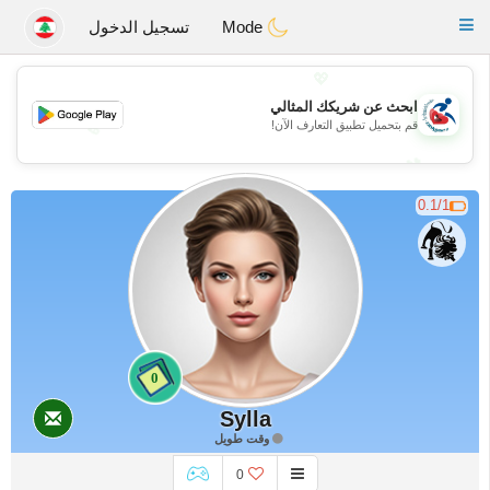
Handi Space
Toggle
Mode
تسجيل الدخول
navigation
💖
ابحث عن شريكك المثالي
قم بتحميل تطبيق التعارف الآن!
💖
💕
💕
0.1/1
0
Sylla
وقت طويل
0