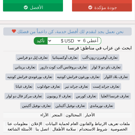
جودة مؤكدة
الأفضل
نحن نعمل بجد لنقدم لك أفضل خدمة، كن داعماً من فضلك
ابحث عن عزاب في مناطق: فرنسا
تعارف أوفيرن-رون-ألب
تعارف أوكسيتانيا
تعارف إيل دو فرانس
تعارف باي دو لا لوار
تعارف بروفانس ألب كوت دازور
تعارف بريتاني
تعارف بلاد اللوار
تعارف بورغون-فرانش-كونتيه
تعارف بورغوندي-فرانش كونتيه
تعارف جراند إست
تعارف جراند تير
تعارف جوادلوب
تعارف غيانا
تعارف فرنسا العليا
تعارف كورس
تعارف لا ريونيون
تعارف مركز فال دو لوار
تعارف نورماندي
تعارف نوفيل آكيتاين
تعارف نوفيل آكيتين
الأخبار
|
المحتالون
|
المتجر
|
الآراء
ملفات تعريف الارتباط والقانون العام لحماية البيانات
|
الإعلان
|
معلومات عنا
|
الخصوصية
|
شروط الاستخدام
|
سلامة الأطفال
|
اتصل بنا
|
الأسئلة الشائعة