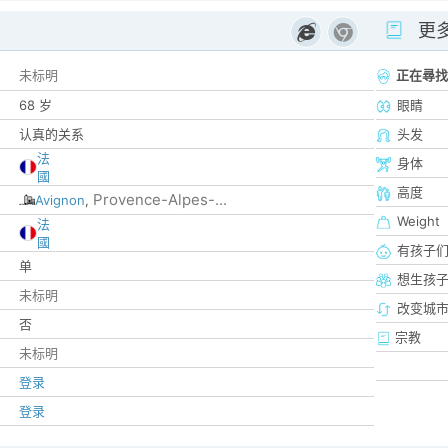
更
未标明
正在尋找
68 岁
眼睛
认真的关系
头发
法
身体
國
高度
Provence-Alpes-...
Avignon
,
Weight
法
國
有孩子
单
想生孩
未标明
改变城市
否
宗教
未标明
登录
登录