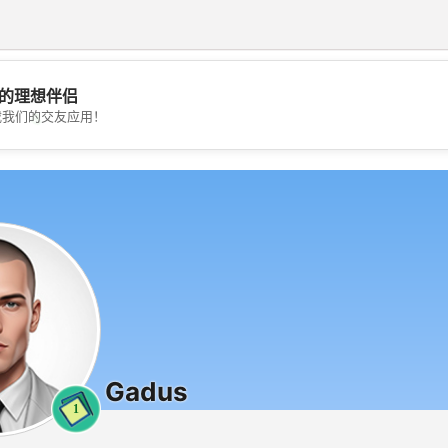
的理想伴侣
💖
载我们的交友应用！
💕
Gadus
1