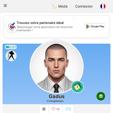
Handi Space
Toggle
Mode
Connexion
navigation
💖
Trouvez votre partenaire idéal
Téléchargez notre application de rencontre
💖
maintenant !
💕
💕
0.9/1
1
Gadus
longtemps
12