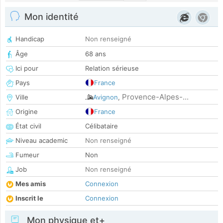
Mon identité
Handicap
Non renseigné
Âge
68 ans
Ici pour
Relation sérieuse
Pays
France
Provence-Alpes-...
Ville
Avignon
,
Origine
France
État civil
Célibataire
Niveau academic
Non renseigné
Fumeur
Non
Job
Non renseigné
Mes amis
Connexion
Inscrit le
Connexion
Mon physique et+