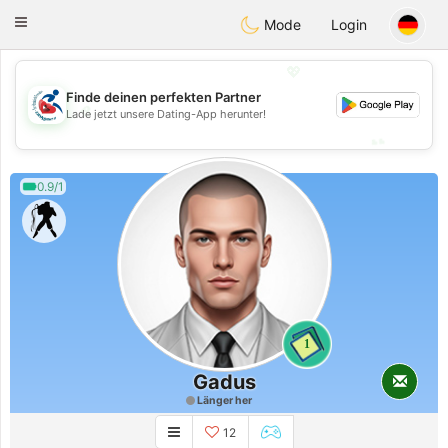
Handi Space
Toggle
Mode
Login
navigation
💖
Finde deinen perfekten Partner
💖
Lade jetzt unsere Dating-App herunter!
💕
💕
0.9/1
1
Gadus
Länger her
12