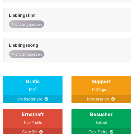
Lieblingsfilm
Nicht angegeben
Lieblingssong
Nicht angegeben
Gratis
Support
%
100
100% gratis
Gratisdienste
Moderation
Ernsthaft
Besucher
Top-Profile
Beliebt
Geprüft
Top-Seite