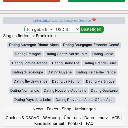
Unterstütze uns für besseren Service
Singles finden in: Frankreich
Dating Auvergne-Rhône-Alpes
Dating Bourgogne-Franche-Comté
Dating Bretagne
Dating Centre-Val de Loire
Dating Corse
Dating Fort-de-france
Dating Grand Est
Dating Grande-Terre
Dating Guadeloupe
Dating Guyane
Dating Hauts-de-France
Dating Île-de-France
Dating La Réunion
Dating Martinique
Dating Normandie
Dating Nouvelle-Aquitaine
Dating Occitanie
Dating Pays de la Loire
Dating Provence-Alpes-Côte d Azur
News
|
Fakes
|
Shop
|
Meinungen
Cookies & DSGVO
|
Werbung
|
Über uns
|
Datenschutz
|
AGB
|
Kindersicherheit
|
Kontakt
|
FAQ