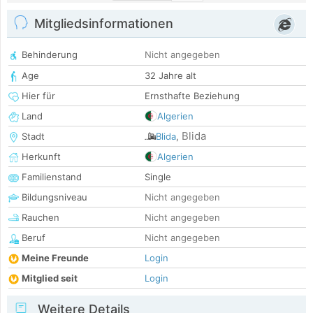
Mitgliedsinformationen
Behinderung
Nicht angegeben
Age
32 Jahre alt
Hier für
Ernsthafte Beziehung
Land
Algerien
Blida
Stadt
Blida
,
Herkunft
Algerien
Familienstand
Single
Bildungsniveau
Nicht angegeben
Rauchen
Nicht angegeben
Beruf
Nicht angegeben
Meine Freunde
Login
Mitglied seit
Login
Weitere Details