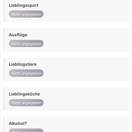
Lieblingssport
Nicht angegeben
Ausflüge
Nicht angegeben
Lieblingstiere
Nicht angegeben
Lieblingsküche
Nicht angegeben
Alkohol?