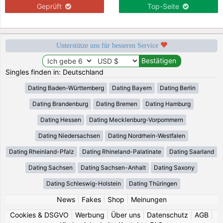
Geprüft
Top-Seite
Unterstütze uns für besseren Service
Singles finden in: Deutschland
Dating Baden-Württemberg
Dating Bayern
Dating Berlin
Dating Brandenburg
Dating Bremen
Dating Hamburg
Dating Hessen
Dating Mecklenburg-Vorpommern
Dating Niedersachsen
Dating Nordrhein-Westfalen
Dating Rheinland-Pfalz
Dating Rhineland-Palatinate
Dating Saarland
Dating Sachsen
Dating Sachsen-Anhalt
Dating Saxony
Dating Schleswig-Holstein
Dating Thüringen
News
|
Fakes
|
Shop
|
Meinungen
Cookies & DSGVO
|
Werbung
|
Über uns
|
Datenschutz
|
AGB
|