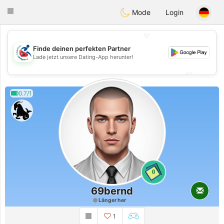
Handi Space
Toggle
Mode
Login
navigation
💖
Finde deinen perfekten Partner
💖
Lade jetzt unsere Dating-App herunter!
💕
💕
0.7/1
0
69bernd
Länger her
1