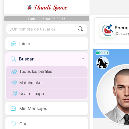
Handi Space
Paris 2026-08-08 20:55
Encuen
¡Descar
Inicio
0.7/1
Buscar
Todos los perfiles
Matchmaker
Usar el mapa
Mis Mensajes
Chat