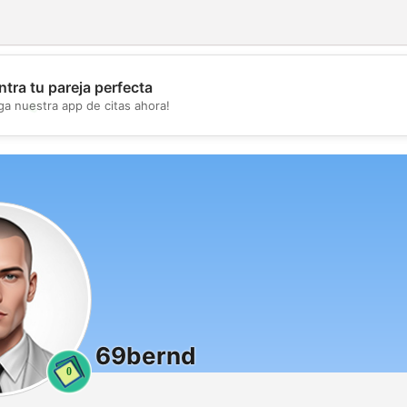
tra tu pareja perfecta
💖
ga nuestra app de citas ahora!
💕
69bernd
0