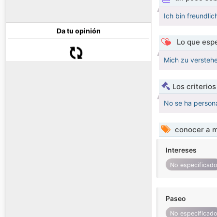
Ich bin freundlic
Da tu opinión
Lo que espe
Mich zu verstehe
Los criterio
No se ha persona
conocer a m
Intereses
No especificad
Paseo
No especificad