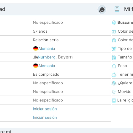
dad
Mi f
No especificado
Buscan
57 años
Color d
Relación seria
Color d
Alemania
Tipo de
Bayern
Nurnberg
,
Tamaño
Alemania
Peso
Es complicado
Tener hi
No especificado
¿Quieres
No especificado
Movido 
No especificado
La religi
Iniciar sesión
Iniciar sesión
re mí