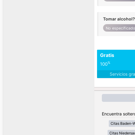
Tomar alcohol?
No especificad
Gratis
%
100
Servicios gr
Encuentra solter
Citas Baden-
Citas Niedersa