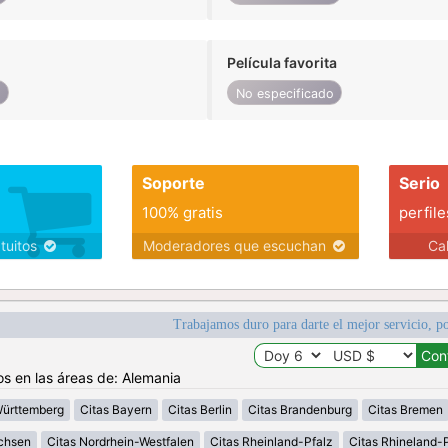
Película favorita
o
No especificado
Soporte
Serio
100% gratis
perfile
atuitos
Moderadores que escuchan
Ca
Trabajamos duro para darte el mejor servicio, po
os en las áreas de: Alemania
Württemberg
Citas Bayern
Citas Berlin
Citas Brandenburg
Citas Bremen
chsen
Citas Nordrhein-Westfalen
Citas Rheinland-Pfalz
Citas Rhineland-P