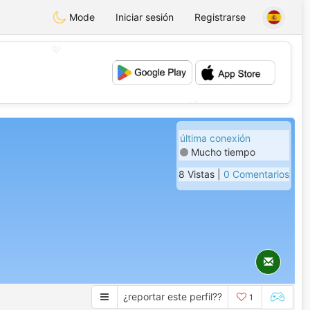
Mode
Iniciar sesión
Registrarse
💖
💕
última conexión
Mucho tiempo
8 Vistas |
0 Comentarios
¿reportar este perfil??
1