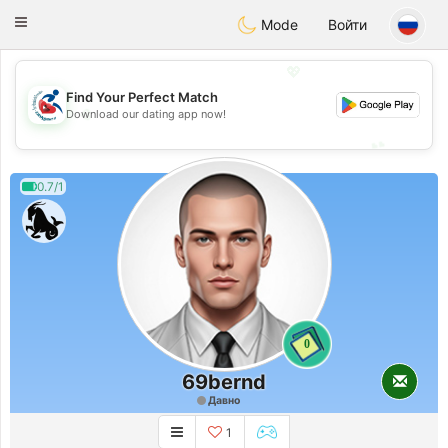
Handi Space
Toggle
Mode
Войти
navigation
💖
Find Your Perfect Match
💖
Download our dating app now!
💕
💕
0.7/1
0
69bernd
Давно
1