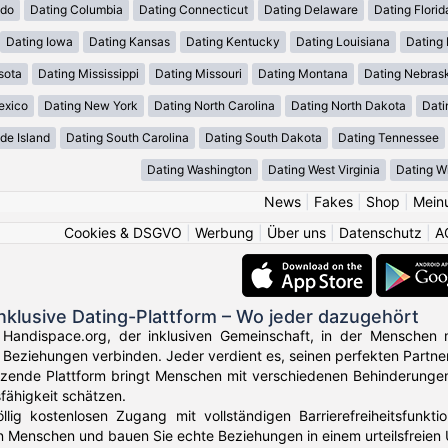
ado
Dating Columbia
Dating Connecticut
Dating Delaware
Dating Florid
Dating Iowa
Dating Kansas
Dating Kentucky
Dating Louisiana
Dating
sota
Dating Mississippi
Dating Missouri
Dating Montana
Dating Nebras
exico
Dating New York
Dating North Carolina
Dating North Dakota
Dati
de Island
Dating South Carolina
Dating South Dakota
Dating Tennessee
Dating Washington
Dating West Virginia
Dating W
News
|
Fakes
|
Shop
|
Mein
Cookies & DSGVO
|
Werbung
|
Über uns
|
Datenschutz
|
A
nklusive Dating-Plattform – Wo jeder dazugehört
Handispace.org, der inklusiven Gemeinschaft, in der Menschen m
Beziehungen verbinden. Jeder verdient es, seinen perfekten Partner
tzende Plattform bringt Menschen mit verschiedenen Behinderungen
fähigkeit schätzen.
lig kostenlosen Zugang mit vollständigen Barrierefreiheitsfunktion
n Menschen und bauen Sie echte Beziehungen in einem urteilsfreien 