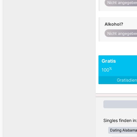
Nicht angegebe
Alkohol?
Nicht angegebe
Gratis
%
100
Gratisdie
Singles finden i
Dating Alabam