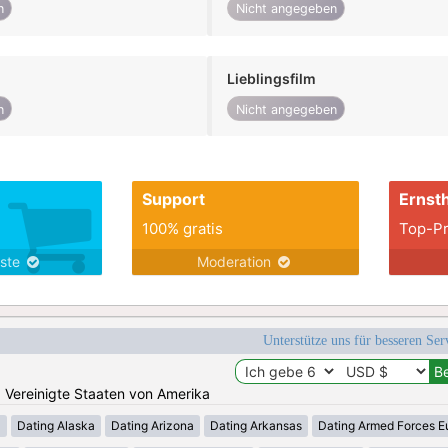
n
Nicht angegeben
Lieblingsfilm
n
Nicht angegeben
Support
Ernsth
100% gratis
Top-Pr
nste
Moderation
Unterstütze uns für besseren Se
n: Vereinigte Staaten von Amerika
a
Dating Alaska
Dating Arizona
Dating Arkansas
Dating Armed Forces E