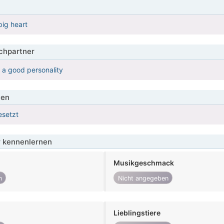
big heart
hpartner
 a good personality
ien
esetzt
 kennenlernen
Musikgeschmack
n
Nicht angegeben
Lieblingstiere