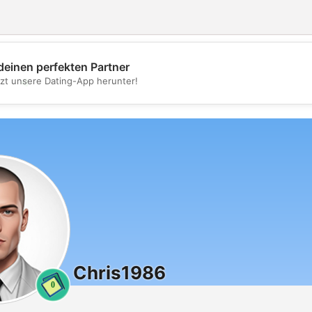
deinen perfekten Partner
💖
tzt unsere Dating-App herunter!
💕
Chris1986
0