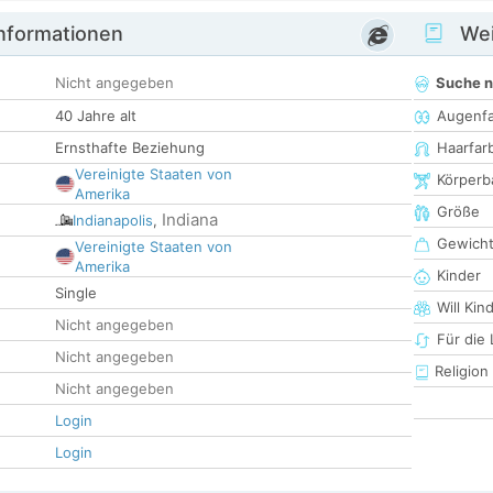
informationen
Wei
Nicht angegeben
Suche 
40 Jahre alt
Augenf
Ernsthafte Beziehung
Haarfar
Vereinigte Staaten von
Körperb
Amerika
Größe
Indiana
Indianapolis
,
Gewich
Vereinigte Staaten von
Amerika
Kinder
Single
Will Kin
Nicht angegeben
Für die
Nicht angegeben
Religion
Nicht angegeben
Login
Login