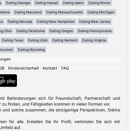
a
Dating Georgia
Dating Hawaii
Dating Idaho
Dating Illinois
 Maine
Dating Maryland
Dating Massachusetts
Dating Michigan
ka
Dating Nevada
Dating New Hampshire
Dating New Jersey
ng Ohio
Dating Oklahoma
Dating Oregon
Dating Pennsylvania
Dating Texas
Dating Utah
Dating Vermont
Dating Virginia
isconsin
Dating Wyoming
ungen
GB
|
Kindersicherheit
|
Kontakt
|
FAQ
it Behinderungen sich für Freundschaft, Partnerschaft und
 zu finden, und Fähigkeiten kommen in vielen Formen vor.
 und solche zusammen, die einzigartige Perspektiven, Stärke
en für alle. Erstellen Sie Ihr Profil, verbinden Sie sich mit
Umfeld auf.