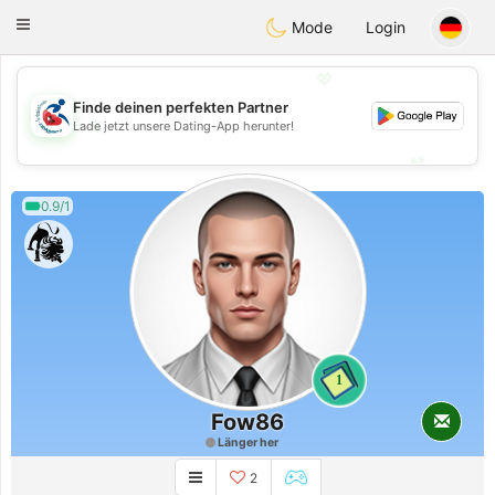
Handi Space
Toggle
Mode
Login
navigation
💖
Finde deinen perfekten Partner
💖
Lade jetzt unsere Dating-App herunter!
💕
💕
0.9/1
1
Fow86
Länger her
2