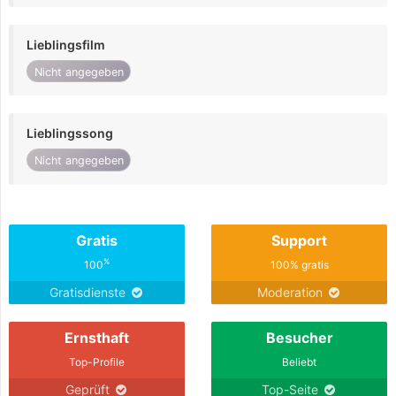
Lieblingsfilm
Nicht angegeben
Lieblingssong
Nicht angegeben
Gratis
Support
%
100
100% gratis
Gratisdienste
Moderation
Ernsthaft
Besucher
Top-Profile
Beliebt
Geprüft
Top-Seite