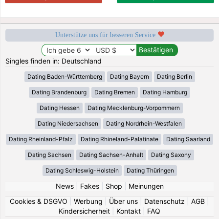
Unterstütze uns für besseren Service
Singles finden in: Deutschland
Dating Baden-Württemberg
Dating Bayern
Dating Berlin
Dating Brandenburg
Dating Bremen
Dating Hamburg
Dating Hessen
Dating Mecklenburg-Vorpommern
Dating Niedersachsen
Dating Nordrhein-Westfalen
Dating Rheinland-Pfalz
Dating Rhineland-Palatinate
Dating Saarland
Dating Sachsen
Dating Sachsen-Anhalt
Dating Saxony
Dating Schleswig-Holstein
Dating Thüringen
News
|
Fakes
|
Shop
|
Meinungen
Cookies & DSGVO
|
Werbung
|
Über uns
|
Datenschutz
|
AGB
|
Kindersicherheit
|
Kontakt
|
FAQ