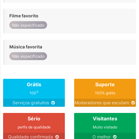
Filme favorito
Não especificado
Música favorita
Não especificado
Grátis
Suporte
%
100
100% grátis
Serviços gratuitos
Moderadores que escutam
Sério
Visitantes
perfis de qualidade
Muito visitado
Qualidade confirmada
O melhor