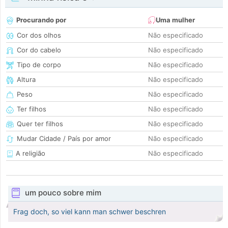
Procurando por
Uma mulher
Cor dos olhos
Não especificado
Cor do cabelo
Não especificado
Tipo de corpo
Não especificado
Altura
Não especificado
Peso
Não especificado
Ter filhos
Não especificado
Quer ter filhos
Não especificado
Mudar Cidade / País por amor
Não especificado
A religião
Não especificado
um pouco sobre mim
Frag doch, so viel kann man schwer beschren