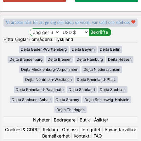
Vi arbetar hårt för att ge dig den bästa servicen, var snäll och stöd oss
Hitta singlar i områdena: Tyskland
Dejta Baden-Württemberg
Dejta Bayern
Dejta Berlin
Dejta Brandenburg
Dejta Bremen
Dejta Hamburg
Dejta Hessen
Dejta Mecklenburg-Vorpommern
Dejta Niedersachsen
Dejta Nordrhein-Westfalen
Dejta Rheinland-Pfalz
Dejta Rhineland-Palatinate
Dejta Saarland
Dejta Sachsen
Dejta Sachsen-Anhalt
Dejta Saxony
Dejta Schleswig-Holstein
Dejta Thüringen
Nyheter
|
Bedragare
|
Butik
|
Åsikter
Cookies & GDPR
|
Reklam
|
Om oss
|
Integritet
|
Användarvillkor
|
Barnsäkerhet
|
Kontakt
|
FAQ