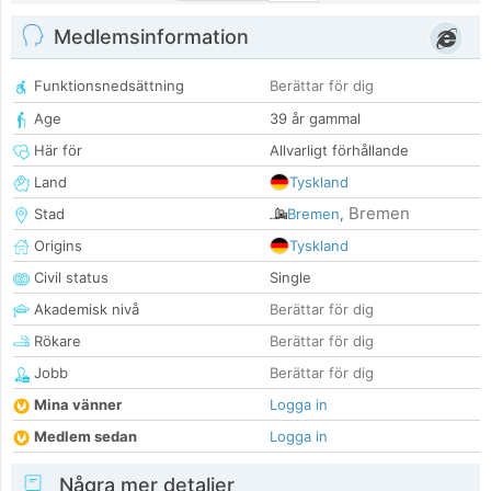
Medlemsinformation
Funktionsnedsättning
Berättar för dig
Age
39 år gammal
Här för
Allvarligt förhållande
Land
Tyskland
Bremen
Stad
Bremen
,
Origins
Tyskland
Civil status
Single
Akademisk nivå
Berättar för dig
Rökare
Berättar för dig
Jobb
Berättar för dig
Mina vänner
Logga in
Medlem sedan
Logga in
Några mer detaljer