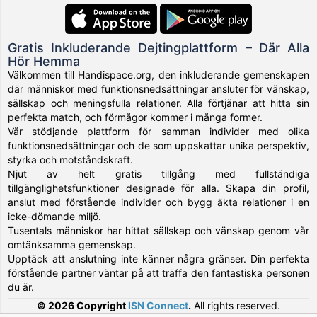
Gratis Inkluderande Dejtingplattform – Där Alla
Hör Hemma
Välkommen till Handispace.org, den inkluderande gemenskapen
där människor med funktionsnedsättningar ansluter för vänskap,
sällskap och meningsfulla relationer. Alla förtjänar att hitta sin
perfekta match, och förmågor kommer i många former.
Vår stödjande plattform för samman individer med olika
funktionsnedsättningar och de som uppskattar unika perspektiv,
styrka och motståndskraft.
Njut av helt gratis tillgång med fullständiga
tillgänglighetsfunktioner designade för alla. Skapa din profil,
anslut med förstående individer och bygg äkta relationer i en
icke-dömande miljö.
Tusentals människor har hittat sällskap och vänskap genom vår
omtänksamma gemenskap.
Upptäck att anslutning inte känner några gränser. Din perfekta
förstående partner väntar på att träffa den fantastiska personen
du är.
© 2026 Copyright
ISN Connect
.
All rights reserved.