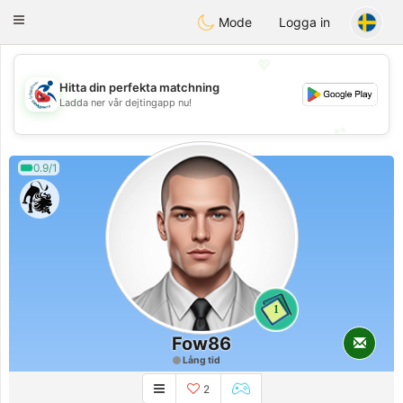
Handi Space
Toggle
Mode
Logga in
navigation
💖
Hitta din perfekta matchning
💖
Ladda ner vår dejtingapp nu!
💕
💕
0.9/1
1
Fow86
Lång tid
2