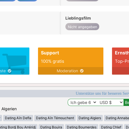
Lieblingsfilm
Nicht angegeben
Support
Ernsth
100% gratis
Top-Pr
nste
Moderation
Unterstütze uns für besseren Se
: Algerien
r
Dating Aïn Defla
Dating Aïn Témouchent
Dating Algiers
Dating Annab
ting Bordj Bou Arréridj
Dating Bouira
Dating Boumerdes
Dating Chlef
D