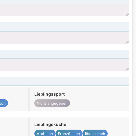
Lieblingssport
sch
Nicht angegeben
Lieblingsküche
Arabisch
Französisch
libanesisch