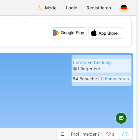
Mode
Login
Registrieren
💖
💕
Letzte Verbindung
Länger her
84 Besuche |
0 Kommentare
Profil melden?
3