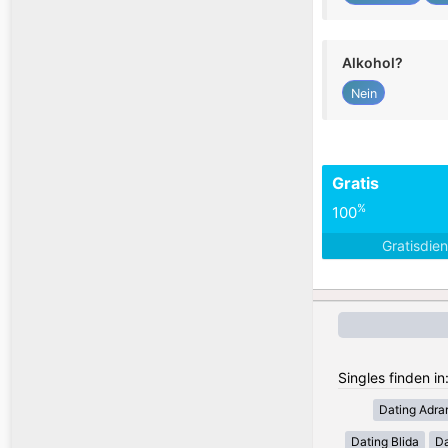
Alkohol?
Nein
Gratis
%
100
Gratisdie
Singles finden in
Dating Adra
Dating Blida
Da