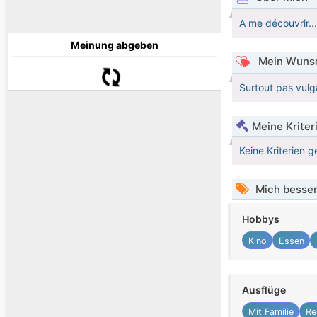
A me découvrir...
Meinung abgeben
Mein Wunsc
Surtout pas vulga
Meine Kriter
Keine Kriterien g
Mich besser
Hobbys
Kino
Essen
Ausflüge
Mit Familie
Re