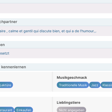
hpartner
ire , calme et gentil qui discute bien, et qui a de l'humour.,.
ien
esetzt
 kennenlernen
Musikgeschmack
Lektüre
Traditionelle Musik
Jazz
Klassi
Lieblingstiere
staurant
Einkaufen
Nicht angegeben