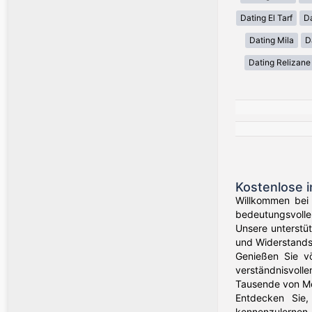
Dating El Tarf
D
Dating Mila
D
Dating Relizane
Kostenlose i
Willkommen bei 
bedeutungsvolle 
Unsere unterstü
und Widerstands
Genießen Sie völ
verständnisvolle
Tausende von Me
Entdecken Sie,
kennenzulernen, 