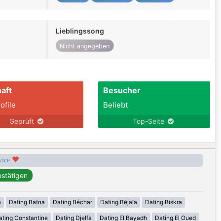
Lieblingssong
Nicht angegeben
aft
Besucher
ofile
Beliebt
Geprüft
Top-Seite
rvice
a
Dating Batna
Dating Béchar
Dating Béjaïa
Dating Biskra
ating Constantine
Dating Djelfa
Dating El Bayadh
Dating El Oued