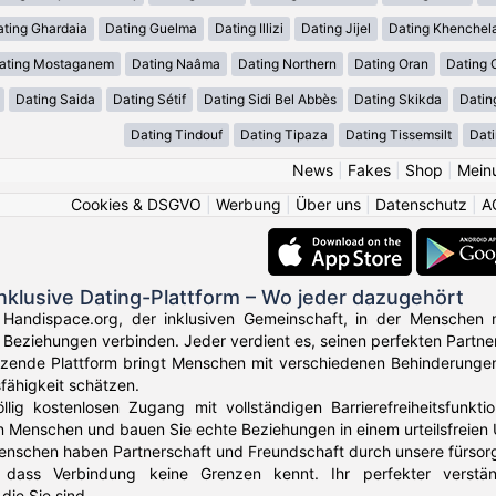
ating Ghardaia
Dating Guelma
Dating Illizi
Dating Jijel
Dating Khenchel
ating Mostaganem
Dating Naâma
Dating Northern
Dating Oran
Dating 
Dating Saida
Dating Sétif
Dating Sidi Bel Abbès
Dating Skikda
Datin
Dating Tindouf
Dating Tipaza
Dating Tissemsilt
Dati
News
|
Fakes
|
Shop
|
Mein
Cookies & DSGVO
|
Werbung
|
Über uns
|
Datenschutz
|
A
nklusive Dating-Plattform – Wo jeder dazugehört
Handispace.org, der inklusiven Gemeinschaft, in der Menschen m
Beziehungen verbinden. Jeder verdient es, seinen perfekten Partner
tzende Plattform bringt Menschen mit verschiedenen Behinderungen
fähigkeit schätzen.
lig kostenlosen Zugang mit vollständigen Barrierefreiheitsfunktion
n Menschen und bauen Sie echte Beziehungen in einem urteilsfreien 
nschen haben Partnerschaft und Freundschaft durch unsere fürsor
 dass Verbindung keine Grenzen kennt. Ihr perfekter verständ
die Sie sind.