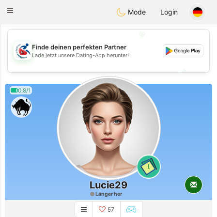
Handi Space
Toggle
Mode
Login
navigation
💖
Finde deinen perfekten Partner
💖
Lade jetzt unsere Dating-App herunter!
💕
💕
0.8/1
1
Lucie29
Länger her
57