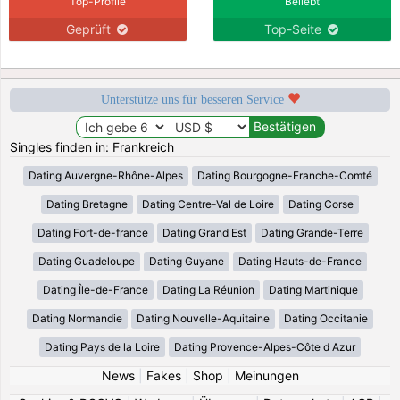
Top-Profile
Beliebt
Geprüft
Top-Seite
Unterstütze uns für besseren Service
Singles finden in: Frankreich
Dating Auvergne-Rhône-Alpes
Dating Bourgogne-Franche-Comté
Dating Bretagne
Dating Centre-Val de Loire
Dating Corse
Dating Fort-de-france
Dating Grand Est
Dating Grande-Terre
Dating Guadeloupe
Dating Guyane
Dating Hauts-de-France
Dating Île-de-France
Dating La Réunion
Dating Martinique
Dating Normandie
Dating Nouvelle-Aquitaine
Dating Occitanie
Dating Pays de la Loire
Dating Provence-Alpes-Côte d Azur
News
|
Fakes
|
Shop
|
Meinungen