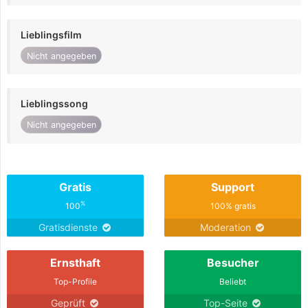
Lieblingsfilm
Nicht angegeben
Lieblingssong
Nicht angegeben
Gratis
Support
%
100
100% gratis
Gratisdienste
Moderation
Ernsthaft
Besucher
Top-Profile
Beliebt
Geprüft
Top-Seite