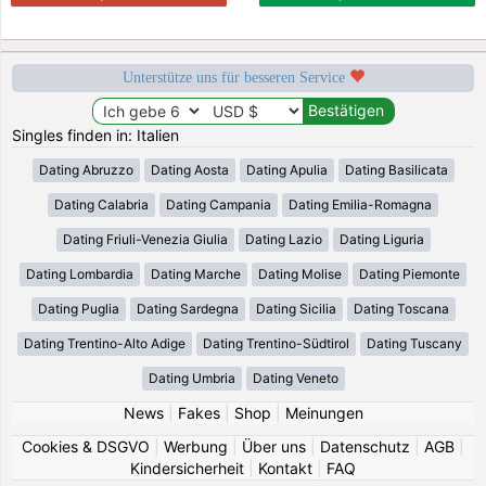
Unterstütze uns für besseren Service
Singles finden in: Italien
Dating Abruzzo
Dating Aosta
Dating Apulia
Dating Basilicata
Dating Calabria
Dating Campania
Dating Emilia-Romagna
Dating Friuli-Venezia Giulia
Dating Lazio
Dating Liguria
Dating Lombardia
Dating Marche
Dating Molise
Dating Piemonte
Dating Puglia
Dating Sardegna
Dating Sicilia
Dating Toscana
Dating Trentino-Alto Adige
Dating Trentino-Südtirol
Dating Tuscany
Dating Umbria
Dating Veneto
News
|
Fakes
|
Shop
|
Meinungen
Cookies & DSGVO
|
Werbung
|
Über uns
|
Datenschutz
|
AGB
|
Kindersicherheit
|
Kontakt
|
FAQ