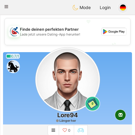
Handi Space
Toggle
Mode
Login
navigation
💖
Finde deinen perfekten Partner
💖
Lade jetzt unsere Dating-App herunter!
💕
💕
0.7/1
0
Lore94
Länger her
0