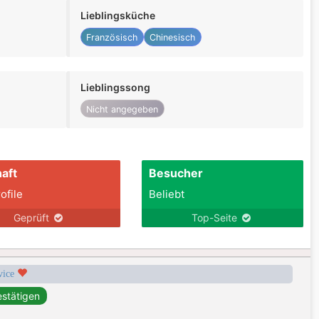
Lieblingsküche
Französisch
Chinesisch
Lieblingssong
Nicht angegeben
aft
Besucher
ofile
Beliebt
Geprüft
Top-Seite
rvice