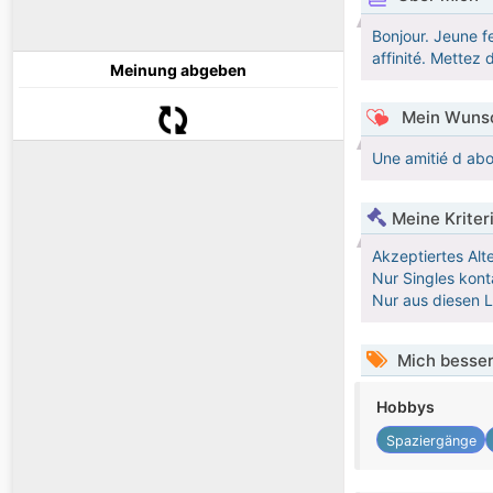
Bonjour. Jeune f
affinité. Mettez 
Meinung abgeben
Mein Wunsc
Une amitié d abor
Meine Kriter
Akzeptiertes Alt
Nur Singles kont
Nur aus diesen 
Mich besser
Hobbys
Spaziergänge