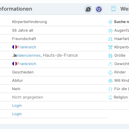
informationen
Wei
Körperbehinderung
Suche 
56 Jahre alt
Augenf
Freundschaft
Haarfar
Frankreich
Körperb
Hauts-de-France
Valenciennes
,
Größe
Frankreich
Gewich
Geschieden
Kinder
Abitur
Will Kin
Nein
Für die
Nicht angegeben
Religion
Login
Login