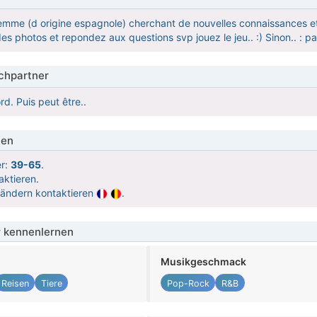
emme (d origine espagnole) cherchant de nouvelles connaissances et am
des photos et repondez aux questions svp jouez le jeu.. :) Sinon.. : pa
hpartner
d. Puis peut être..
ien
er:
39-65
.
aktieren.
Ländern kontaktieren
.
 kennenlernen
Musikgeschmack
Reisen
Tiere
Pop-Rock
R&B