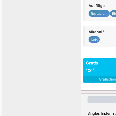
Ausflüge
Restaurant
Ei
Alkohol?
Nein
Gratis
%
100
Gratisdie
Singles finden in