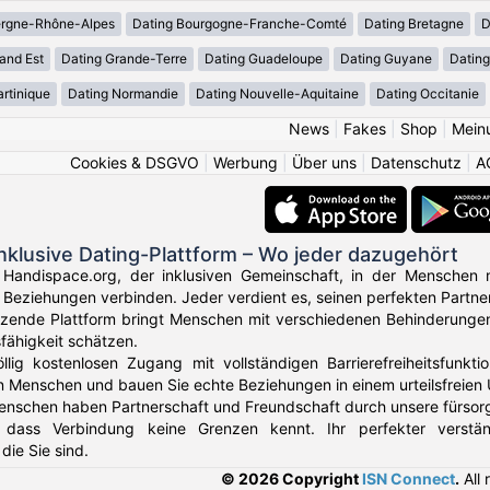
ergne-Rhône-Alpes
Dating Bourgogne-Franche-Comté
Dating Bretagne
D
and Est
Dating Grande-Terre
Dating Guadeloupe
Dating Guyane
Datin
rtinique
Dating Normandie
Dating Nouvelle-Aquitaine
Dating Occitanie
News
|
Fakes
|
Shop
|
Mein
Cookies & DSGVO
|
Werbung
|
Über uns
|
Datenschutz
|
A
nklusive Dating-Plattform – Wo jeder dazugehört
Handispace.org, der inklusiven Gemeinschaft, in der Menschen m
Beziehungen verbinden. Jeder verdient es, seinen perfekten Partner
tzende Plattform bringt Menschen mit verschiedenen Behinderungen
fähigkeit schätzen.
lig kostenlosen Zugang mit vollständigen Barrierefreiheitsfunktion
n Menschen und bauen Sie echte Beziehungen in einem urteilsfreien 
nschen haben Partnerschaft und Freundschaft durch unsere fürsor
 dass Verbindung keine Grenzen kennt. Ihr perfekter verständ
die Sie sind.
© 2026 Copyright
ISN Connect
.
All 