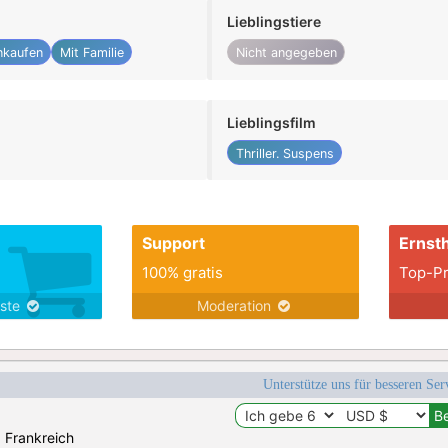
Lieblingstiere
nkaufen
Mit Familie
Nicht angegeben
Lieblingsfilm
Thriller. Suspens
Support
Ernsth
100% gratis
Top-Pr
nste
Moderation
Unterstütze uns für besseren Se
: Frankreich