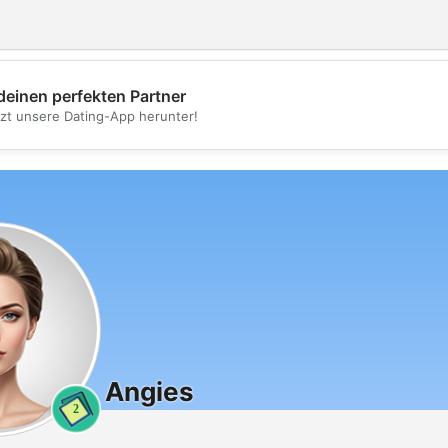
deinen perfekten Partner
💖
tzt unsere Dating-App herunter!
💕
Angies
2