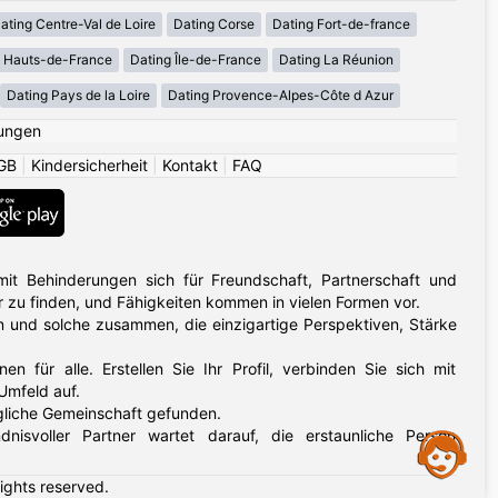
ating Centre-Val de Loire
Dating Corse
Dating Fort-de-france
g Hauts-de-France
Dating Île-de-France
Dating La Réunion
Dating Pays de la Loire
Dating Provence-Alpes-Côte d Azur
ungen
GB
|
Kindersicherheit
|
Kontakt
|
FAQ
it Behinderungen sich für Freundschaft, Partnerschaft und
 zu finden, und Fähigkeiten kommen in vielen Formen vor.
 und solche zusammen, die einzigartige Perspektiven, Stärke
en für alle. Erstellen Sie Ihr Profil, verbinden Sie sich mit
Umfeld auf.
gliche Gemeinschaft gefunden.
nisvoller Partner wartet darauf, die erstaunliche Person
Assistance
rights reserved.