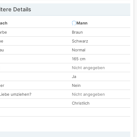
tere Details
nach
Mann
arbe
Braun
be
Schwarz
au
Normal
165 cm
t
Nicht angegeben
Ja
der
Nein
 Liebe umziehen?
Nicht angegeben
Christlich