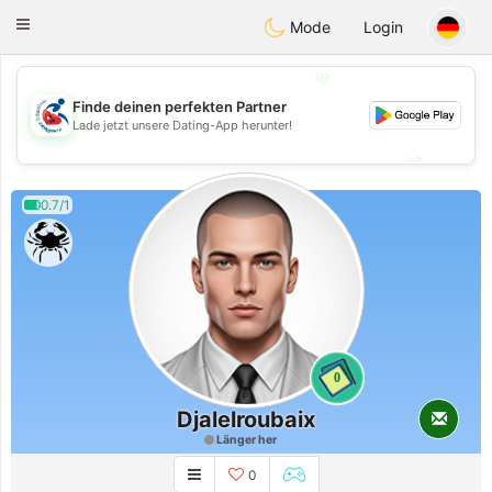
Handi Space
Toggle
Mode
Login
navigation
💖
Finde deinen perfekten Partner
💖
Lade jetzt unsere Dating-App herunter!
💕
💕
0.7/1
0
Djalelroubaix
Länger her
0