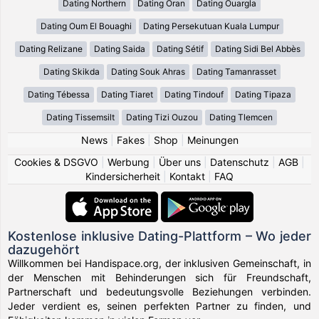
Dating Northern
Dating Oran
Dating Ouargla
Dating Oum El Bouaghi
Dating Persekutuan Kuala Lumpur
Dating Relizane
Dating Saida
Dating Sétif
Dating Sidi Bel Abbès
Dating Skikda
Dating Souk Ahras
Dating Tamanrasset
Dating Tébessa
Dating Tiaret
Dating Tindouf
Dating Tipaza
Dating Tissemsilt
Dating Tizi Ouzou
Dating Tlemcen
News
|
Fakes
|
Shop
|
Meinungen
Cookies & DSGVO
|
Werbung
|
Über uns
|
Datenschutz
|
AGB
|
Kindersicherheit
|
Kontakt
|
FAQ
Kostenlose inklusive Dating-Plattform – Wo jeder
dazugehört
Willkommen bei Handispace.org, der inklusiven Gemeinschaft, in
der Menschen mit Behinderungen sich für Freundschaft,
Partnerschaft und bedeutungsvolle Beziehungen verbinden.
Jeder verdient es, seinen perfekten Partner zu finden, und