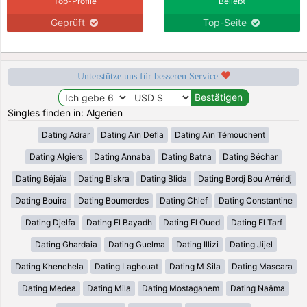
Top-Profile
Beliebt
Geprüft
Top-Seite
Unterstütze uns für besseren Service
Singles finden in: Algerien
Dating Adrar
Dating Aïn Defla
Dating Aïn Témouchent
Dating Algiers
Dating Annaba
Dating Batna
Dating Béchar
Dating Béjaïa
Dating Biskra
Dating Blida
Dating Bordj Bou Arréridj
Dating Bouira
Dating Boumerdes
Dating Chlef
Dating Constantine
Dating Djelfa
Dating El Bayadh
Dating El Oued
Dating El Tarf
Dating Ghardaia
Dating Guelma
Dating Illizi
Dating Jijel
Dating Khenchela
Dating Laghouat
Dating M Sila
Dating Mascara
Dating Medea
Dating Mila
Dating Mostaganem
Dating Naâma