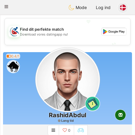
Handi Space
Toggle
Mode
Log ind
navigation
💖
Find dit perfekte match
💖
Download vores datingapp nu!
💕
💕
0.4/1
1
RashidAbdul
Lang tid
0