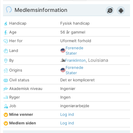
Medlemsinformation
Handicap
Fysisk handicap
Age
56 år gammel
Her for
Uformelt forhold
Forenede
Land
Stater
Louisiana
By
Franklinton
,
Forenede
Origins
Stater
Civil status
Det er kompliceret
Akademisk niveau
Ingeniør
Ryger
Ingen
Job
ingeniørarbejde
Mine venner
Log ind
Medlem siden
Log ind