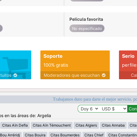
Película favorita
o
No especificado
Soporte
Serio
100% gratis
perfile
atuitos
Moderadores que escuchan
Ca
Trabajamos duro para darte el mejor servicio, po
s en las áreas de: Argelia
Citas Aïn Defla
Citas Aïn Témouchent
Citas Algiers
Citas Annaba
Cita
Bou Arréridj
Citas Bouira
Citas Boumerdes
Citas Chlef
Citas Constantin