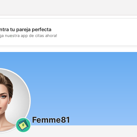
tra tu pareja perfecta
💖
ga nuestra app de citas ahora!
💕
Femme81
0