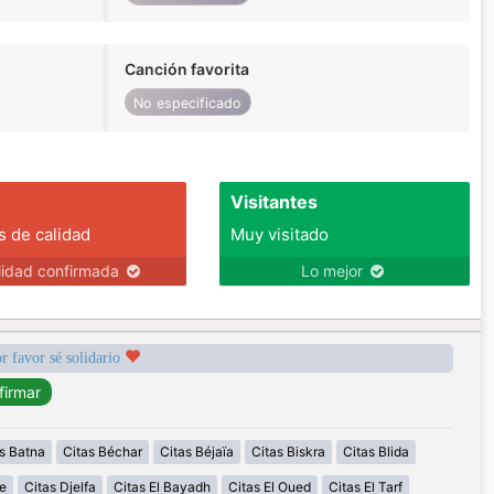
Canción favorita
No especificado
Visitantes
s de calidad
Muy visitado
lidad confirmada
Lo mejor
r favor sé solidario
s Batna
Citas Béchar
Citas Béjaïa
Citas Biskra
Citas Blida
e
Citas Djelfa
Citas El Bayadh
Citas El Oued
Citas El Tarf