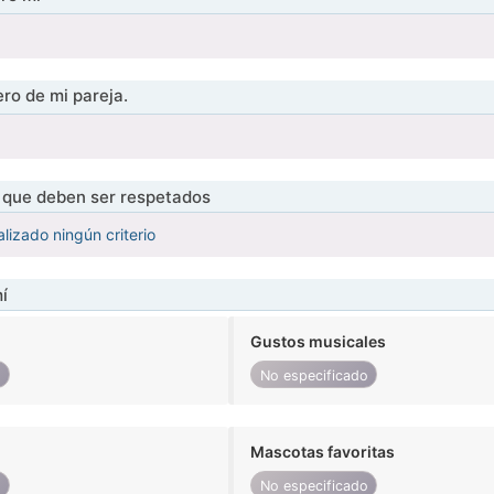
ro de mi pareja.
s que deben ser respetados
lizado ningún criterio
í
Gustos musicales
o
No especificado
Mascotas favoritas
o
No especificado