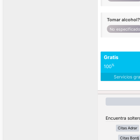
Tomar alcohol?
No especificad
Gratis
%
100
Servicios gr
Encuentra soltero
Citas Adrar
Citas Bordj 