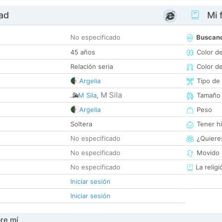
dad
Mi f
No especificado
Buscan
45 años
Color d
Relación seria
Color d
Argelia
Tipo de
M Sila
M Sila
,
Tamaño
Argelia
Peso
Soltera
Tener hi
No especificado
¿Quieres
No especificado
Movido 
No especificado
La religi
Iniciar sesión
Iniciar sesión
re mí