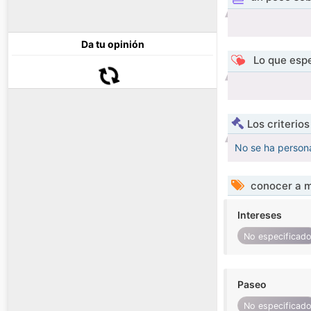
Da tu opinión
Lo que espe
Los criterio
No se ha persona
conocer a m
Intereses
No especificad
Paseo
No especificad