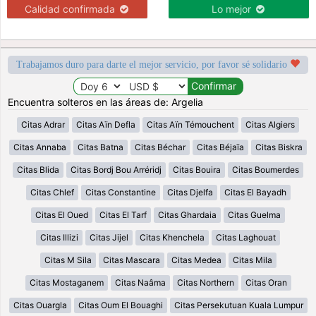
Calidad confirmada
Lo mejor
Trabajamos duro para darte el mejor servicio, por favor sé solidario
Encuentra solteros en las áreas de: Argelia
Citas Adrar
Citas Aïn Defla
Citas Aïn Témouchent
Citas Algiers
Citas Annaba
Citas Batna
Citas Béchar
Citas Béjaïa
Citas Biskra
Citas Blida
Citas Bordj Bou Arréridj
Citas Bouira
Citas Boumerdes
Citas Chlef
Citas Constantine
Citas Djelfa
Citas El Bayadh
Citas El Oued
Citas El Tarf
Citas Ghardaia
Citas Guelma
Citas Illizi
Citas Jijel
Citas Khenchela
Citas Laghouat
Citas M Sila
Citas Mascara
Citas Medea
Citas Mila
Citas Mostaganem
Citas Naâma
Citas Northern
Citas Oran
Citas Ouargla
Citas Oum El Bouaghi
Citas Persekutuan Kuala Lumpur