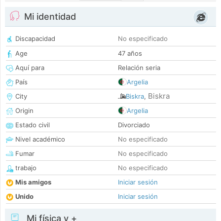
Mi identidad
Discapacidad
No especificado
Age
47 años
Aquí para
Relación seria
País
Argelia
Biskra
City
Biskra
,
Origin
Argelia
Estado civil
Divorciado
Nivel académico
No especificado
Fumar
No especificado
trabajo
No especificado
Mis amigos
Iniciar sesión
Unido
Iniciar sesión
Mi física y +