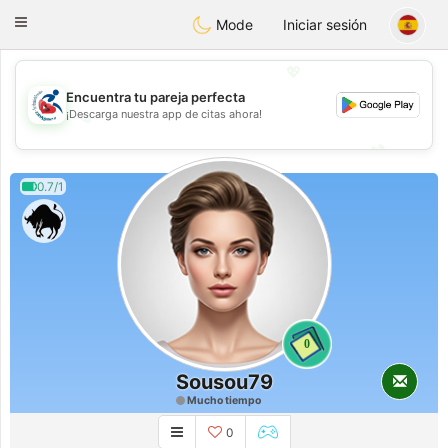
Handi Space
Toggle
Mode
Iniciar sesión
navigation
💖
Encuentra tu pareja perfecta
💖
¡Descarga nuestra app de citas ahora!
💕
💕
0.7/1
0
Sousou79
Mucho tiempo
0