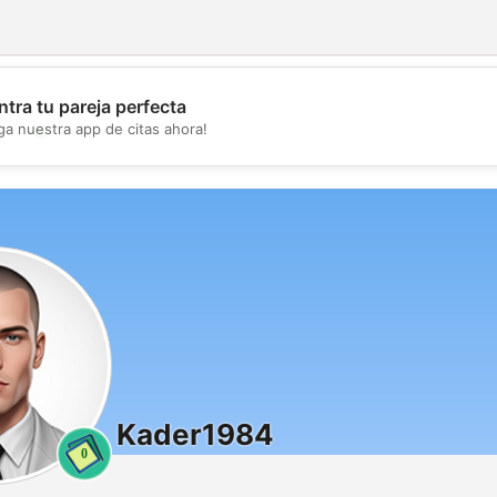
tra tu pareja perfecta
💖
ga nuestra app de citas ahora!
💕
Kader1984
0