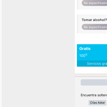
No especificad
Tomar alcohol?
No especificad
Gratis
%
100
Servicios gr
Encuentra soltero
Citas Adrar