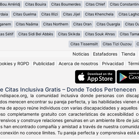
Bou Arréridj
Citas Bouira
Citas Boumerdes
Citas Chlef
Citas Constantin
rdaia
Citas Guelma
Citas Illizi
Citas Jijel
Citas Khenchela
Citas Lagh
aganem
Citas Naâma
Citas Northern
Citas Oran
Citas Ouargla
Citas O
tas Sétif
Citas Sidi Bel Abbès
Citas Skikda
Citas Souk Ahras
Citas Tama
Citas Tissemsilt
Citas Tizi Ouzou
C
Noticias
|
Estafadores
|
Tienda
ookies y RGPD
|
Publicidad
|
Acerca de nosotros
|
Privacidad
|
Térmi
e Citas Inclusiva Gratis – Donde Todos Pertenecen
ndispace.org, la comunidad inclusiva donde personas con disca
Todos merecen encontrar su pareja perfecta, y las habilidades vienen
ma de apoyo reúne individuos con varias discapacidades y aquellos q
eso completamente gratuito con características de accesibilidad c
ensivos y construye relaciones genuinas en un ambiente libre de juic
as han encontrado compañía y amistad a través de nuestra comunida
conexión no conoce límites. Tu pareja perfecta y comprensiva está e