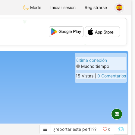
Mode
Iniciar sesión
Registrarse
💖
💕
última conexión
Mucho tiempo
15 Vistas |
0 Comentarios
¿reportar este perfil??
0