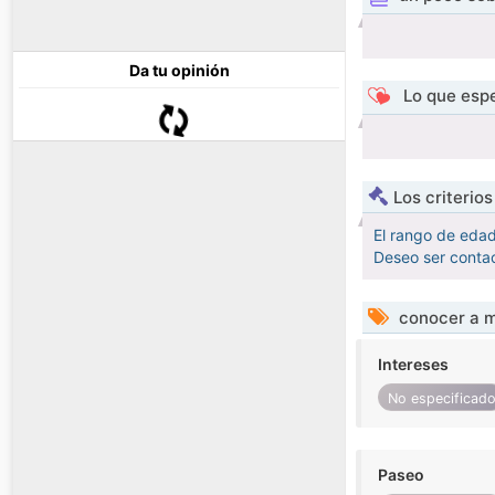
Da tu opinión
Lo que espe
Los criterio
El rango de eda
Deseo ser contac
conocer a m
Intereses
No especificad
Paseo