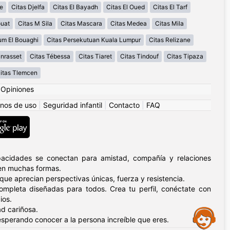
e
Citas Djelfa
Citas El Bayadh
Citas El Oued
Citas El Tarf
ouat
Citas M Sila
Citas Mascara
Citas Medea
Citas Mila
um El Bouaghi
Citas Persekutuan Kuala Lumpur
Citas Relizane
nrasset
Citas Tébessa
Citas Tiaret
Citas Tindouf
Citas Tipaza
itas Tlemcen
|
Opiniones
nos de uso
|
Seguridad infantil
|
Contacto
|
FAQ
pacidades se conectan para amistad, compañía y relaciones
 en muchas formas.
ue aprecian perspectivas únicas, fuerza y resistencia.
ompleta diseñadas para todos. Crea tu perfil, conéctate con
ios.
d cariñosa.
Assistance
sperando conocer a la persona increíble que eres.