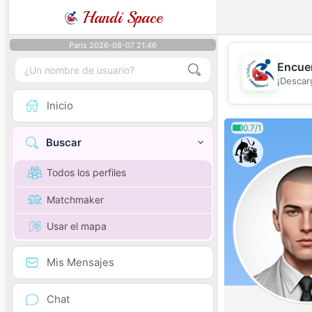
Handi Space
Paris 2026-08-07 21:46
Encuen
¡Descar
Inicio
0.7/1
Buscar
Todos los perfiles
Matchmaker
Usar el mapa
Mis Mensajes
Chat