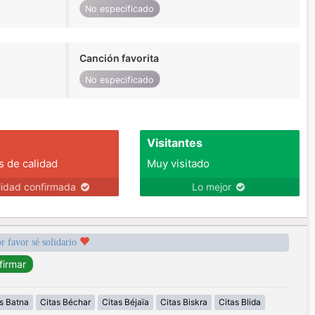
No especificado
Canción favorita
No especificado
Visitantes
s de calidad
Muy visitado
lidad confirmada
Lo mejor
r favor sé solidario
s Batna
Citas Béchar
Citas Béjaïa
Citas Biskra
Citas Blida