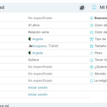
dad
Mi f
No especificado
Buscan
41 años
Color d
Relación seria
Color d
Argelia
Tipo de
Tiaret
Sougueur
,
Tamaño
Argelia
Peso
Soltera
Tener hi
No especificado
¿Quieres
No especificado
Movido 
No especificado
La religi
Iniciar sesión
Iniciar sesión
re mí