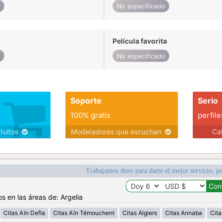
o
No especificado
Película favorita
o
No especificado
Soporte
Serio
100% gratis
perfile
atuitos
Moderadores que escuchan
Ca
Trabajamos duro para darte el mejor servicio, po
s en las áreas de: Argelia
Citas Aïn Defla
Citas Aïn Témouchent
Citas Algiers
Citas Annaba
Cita