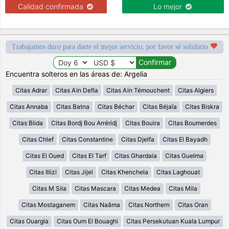
Calidad confirmada
Lo mejor
Trabajamos duro para darte el mejor servicio, por favor sé solidario
Encuentra solteros en las áreas de: Argelia
Citas Adrar
Citas Aïn Defla
Citas Aïn Témouchent
Citas Algiers
Citas Annaba
Citas Batna
Citas Béchar
Citas Béjaïa
Citas Biskra
Citas Blida
Citas Bordj Bou Arréridj
Citas Bouira
Citas Boumerdes
Citas Chlef
Citas Constantine
Citas Djelfa
Citas El Bayadh
Citas El Oued
Citas El Tarf
Citas Ghardaia
Citas Guelma
Citas Illizi
Citas Jijel
Citas Khenchela
Citas Laghouat
Citas M Sila
Citas Mascara
Citas Medea
Citas Mila
Citas Mostaganem
Citas Naâma
Citas Northern
Citas Oran
Citas Ouargla
Citas Oum El Bouaghi
Citas Persekutuan Kuala Lumpur