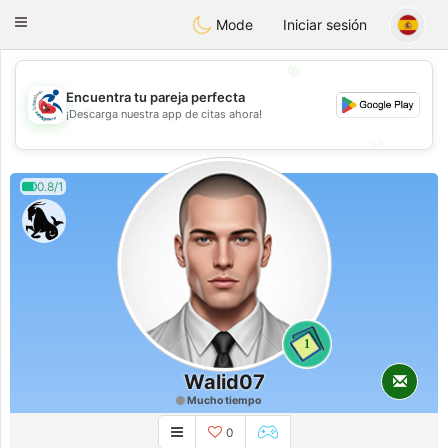
Handi Space
Toggle
Mode
Iniciar sesión
navigation
💖
Encuentra tu pareja perfecta
💖
¡Descarga nuestra app de citas ahora!
💕
💕
0.8/1
1
Walid07
Mucho tiempo
0