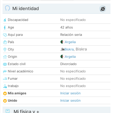
Mi identidad
Discapacidad
No especificado
Age
42 años
Aquí para
Relación seria
País
Argelia
Biskra
City
Biskra
,
Origin
Argelia
Estado civil
Divorciado
Nivel académico
No especificado
Fumar
No especificado
trabajo
No especificado
Mis amigos
Iniciar sesión
Unido
Iniciar sesión
Mi física y +