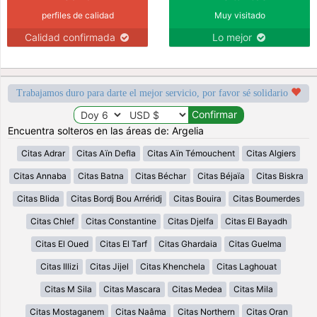
perfiles de calidad
Muy visitado
Calidad confirmada
Lo mejor
Trabajamos duro para darte el mejor servicio, por favor sé solidario
Encuentra solteros en las áreas de: Argelia
Citas Adrar
Citas Aïn Defla
Citas Aïn Témouchent
Citas Algiers
Citas Annaba
Citas Batna
Citas Béchar
Citas Béjaïa
Citas Biskra
Citas Blida
Citas Bordj Bou Arréridj
Citas Bouira
Citas Boumerdes
Citas Chlef
Citas Constantine
Citas Djelfa
Citas El Bayadh
Citas El Oued
Citas El Tarf
Citas Ghardaia
Citas Guelma
Citas Illizi
Citas Jijel
Citas Khenchela
Citas Laghouat
Citas M Sila
Citas Mascara
Citas Medea
Citas Mila
Citas Mostaganem
Citas Naâma
Citas Northern
Citas Oran