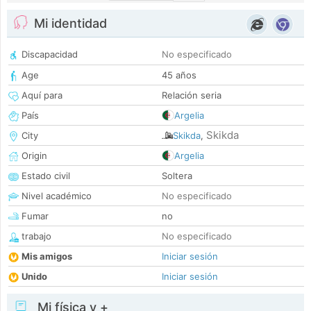
Mi identidad
Discapacidad
No especificado
Age
45 años
Aquí para
Relación seria
País
Argelia
Skikda
City
Skikda
,
Origin
Argelia
Estado civil
Soltera
Nivel académico
No especificado
Fumar
no
trabajo
No especificado
Mis amigos
Iniciar sesión
Unido
Iniciar sesión
Mi física y +