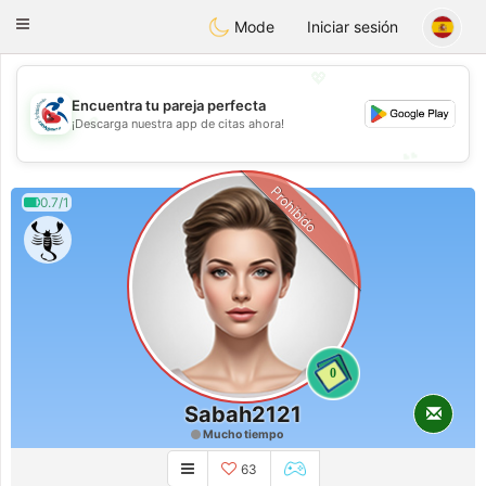
Handi Space
Toggle
Mode
Iniciar sesión
navigation
💖
Encuentra tu pareja perfecta
💖
¡Descarga nuestra app de citas ahora!
💕
💕
Prohibido
0.7/1
0
Sabah2121
Mucho tiempo
63