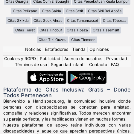
Citas Ouargla
Citas Oum El Bouaghi
Citas Persekutuan Kuala Lumpur
Citas Relizane
Citas Saida
Citas Sétif
Citas Sidi Bel Abbès
Citas Skikda
Citas Souk Ahras
Citas Tamanrasset
Citas Tébessa
Citas Tiaret
Citas Tindouf
Citas Tipaza
Citas Tissemsilt
Citas Tizi Ouzou
Citas Tlemcen
Noticias
|
Estafadores
|
Tienda
|
Opiniones
Cookies y RGPD
|
Publicidad
|
Acerca de nosotros
|
Privacidad
|
Términos de uso
|
Seguridad infantil
|
Contacto
|
FAQ
Plataforma de Citas Inclusiva Gratis – Donde
Todos Pertenecen
Bienvenido a Handispace.org, la comunidad inclusiva donde
personas con discapacidades se conectan para amistad,
compañía y relaciones significativas. Todos merecen encontrar
su pareja perfecta, y las habilidades vienen en muchas formas.
Nuestra plataforma de apoyo reúne individuos con varias
discapacidades y aquellos que aprecian perspectivas únicas,