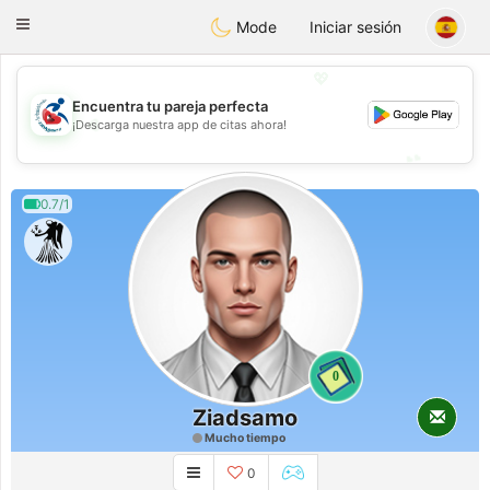
Handi Space
Toggle
Mode
Iniciar sesión
navigation
💖
Encuentra tu pareja perfecta
💖
¡Descarga nuestra app de citas ahora!
💕
💕
0.7/1
0
Ziadsamo
Mucho tiempo
0