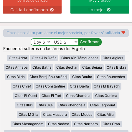
perfiles de calidad
Muy visitado
Calidad confirmada
Lo mejor
Trabajamos duro para darte el mejor servicio, por favor sé solidario
Encuentra solteros en las áreas de: Argelia
Citas Adrar
Citas Aïn Defla
Citas Aïn Témouchent
Citas Algiers
Citas Annaba
Citas Batna
Citas Béchar
Citas Béjaïa
Citas Biskra
Citas Blida
Citas Bordj Bou Arréridj
Citas Bouira
Citas Boumerdes
Citas Chlef
Citas Constantine
Citas Djelfa
Citas El Bayadh
Citas El Oued
Citas El Tarf
Citas Ghardaia
Citas Guelma
Citas Illizi
Citas Jijel
Citas Khenchela
Citas Laghouat
Citas M Sila
Citas Mascara
Citas Medea
Citas Mila
Citas Mostaganem
Citas Naâma
Citas Northern
Citas Oran