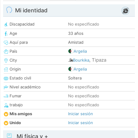
Mi identidad
Discapacidad
No especificado
Age
33 años
Aquí para
Amistad
País
Argelia
Tipaza
City
Bourkika
,
Origin
Argelia
Estado civil
Soltera
Nivel académico
No especificado
Fumar
No especificado
trabajo
No especificado
Mis amigos
Iniciar sesión
Unido
Iniciar sesión
Mi física y +