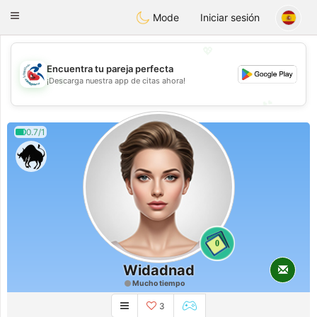
Handi Space
Toggle
Mode
Iniciar sesión
navigation
💖
Encuentra tu pareja perfecta
💖
¡Descarga nuestra app de citas ahora!
💕
💕
0.7/1
0
Widadnad
Mucho tiempo
3