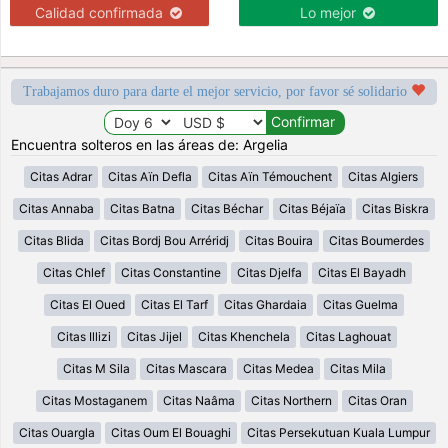
Calidad confirmada
Lo mejor
Trabajamos duro para darte el mejor servicio, por favor sé solidario
Encuentra solteros en las áreas de: Argelia
Citas Adrar
Citas Aïn Defla
Citas Aïn Témouchent
Citas Algiers
Citas Annaba
Citas Batna
Citas Béchar
Citas Béjaïa
Citas Biskra
Citas Blida
Citas Bordj Bou Arréridj
Citas Bouira
Citas Boumerdes
Citas Chlef
Citas Constantine
Citas Djelfa
Citas El Bayadh
Citas El Oued
Citas El Tarf
Citas Ghardaia
Citas Guelma
Citas Illizi
Citas Jijel
Citas Khenchela
Citas Laghouat
Citas M Sila
Citas Mascara
Citas Medea
Citas Mila
Citas Mostaganem
Citas Naâma
Citas Northern
Citas Oran
Citas Ouargla
Citas Oum El Bouaghi
Citas Persekutuan Kuala Lumpur