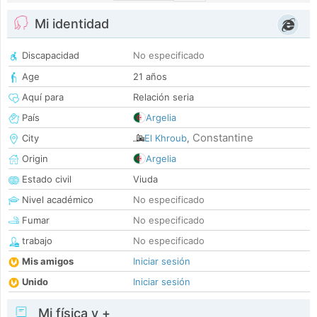
Mi identidad
Discapacidad
No especificado
Age
21 años
Aquí para
Relación seria
País
Argelia
Constantine
City
El Khroub
,
Origin
Argelia
Estado civil
Viuda
Nivel académico
No especificado
Fumar
No especificado
trabajo
No especificado
Mis amigos
Iniciar sesión
Unido
Iniciar sesión
Mi física y +