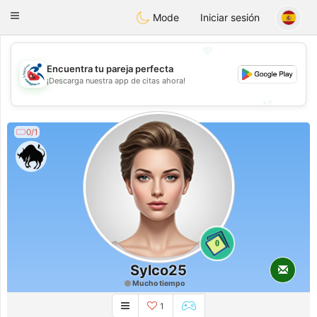
Handi Space
Toggle
Mode
Iniciar sesión
navigation
💖
Encuentra tu pareja perfecta
💖
¡Descarga nuestra app de citas ahora!
💕
💕
0/1
0
Sylco25
Mucho tiempo
1