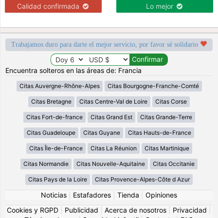
Calidad confirmada
Lo mejor
Trabajamos duro para darte el mejor servicio, por favor sé solidario
Encuentra solteros en las áreas de: Francia
Citas Auvergne-Rhône-Alpes
Citas Bourgogne-Franche-Comté
Citas Bretagne
Citas Centre-Val de Loire
Citas Corse
Citas Fort-de-france
Citas Grand Est
Citas Grande-Terre
Citas Guadeloupe
Citas Guyane
Citas Hauts-de-France
Citas Île-de-France
Citas La Réunion
Citas Martinique
Citas Normandie
Citas Nouvelle-Aquitaine
Citas Occitanie
Citas Pays de la Loire
Citas Provence-Alpes-Côte d Azur
Noticias
|
Estafadores
|
Tienda
|
Opiniones
Cookies y RGPD
|
Publicidad
|
Acerca de nosotros
|
Privacidad
|