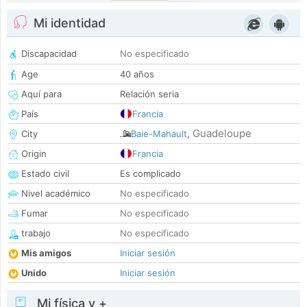
Mi identidad
Discapacidad
No especificado
Age
40 años
Aquí para
Relación seria
País
Francia
Guadeloupe
City
Baie-Mahault
,
Origin
Francia
Estado civil
Es complicado
Nivel académico
No especificado
Fumar
No especificado
trabajo
No especificado
Mis amigos
Iniciar sesión
Unido
Iniciar sesión
Mi física y +