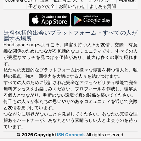
|
子どもの安全
|
お問い合わせ
|
よくある質問
無料包括的出会いプラットフォーム - すべての人が
属する場所
Handispace.orgへようこそ。障害を持つ人々が友情、交際、有意
義な関係のためにつながる包括的なコミュニティです。すべての人
が完璧なマッチを見つける価値があり、能力は多くの形で現れま
す。
私たちの支援的なプラットフォームは様々な障害を持つ個人と、独
特の視点、強さ、回復力を大切にする人々を結びつけます。
すべての人のために設計された完全なアクセシビリティ機能で完全
無料アクセスをお楽しみください。プロフィールを作成し、理解あ
る個人とつながり、判断のない環境で真の関係を築いてください。
何千もの人々が私たちの思いやりのあるコミュニティを通じて交際
と友情を見つけています。
つながりに境界がないことを発見してください。あなたの完璧な理
解あるパートナーが、あなたという素晴らしい人と出会うのを待っ
ています。
© 2026 Copyright
ISN Connect
.
All rights reserved.