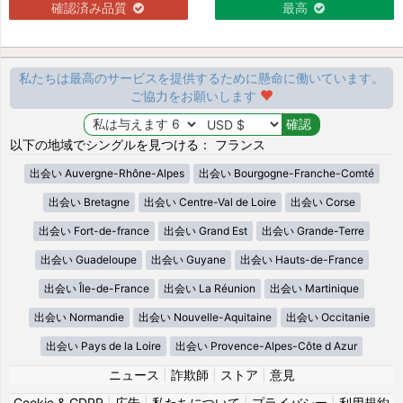
確認済み品質
最高
私たちは最高のサービスを提供するために懸命に働いています。
ご協力をお願いします
以下の地域でシングルを見つける： フランス
出会い Auvergne-Rhône-Alpes
出会い Bourgogne-Franche-Comté
出会い Bretagne
出会い Centre-Val de Loire
出会い Corse
出会い Fort-de-france
出会い Grand Est
出会い Grande-Terre
出会い Guadeloupe
出会い Guyane
出会い Hauts-de-France
出会い Île-de-France
出会い La Réunion
出会い Martinique
出会い Normandie
出会い Nouvelle-Aquitaine
出会い Occitanie
出会い Pays de la Loire
出会い Provence-Alpes-Côte d Azur
ニュース
|
詐欺師
|
ストア
|
意見
Cookie & GDPR
|
広告
|
私たちについて
|
プライバシー
|
利用規約