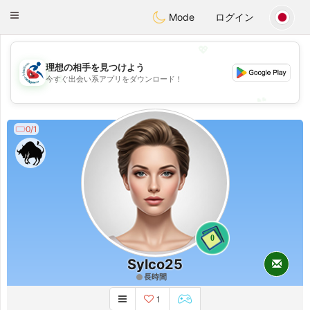
Handi Space
Toggle
Mode
ログイン
navigation
💖
理想の相手を見つけよう
💖
今すぐ出会い系アプリをダウンロード！
💕
💕
0/1
0
Sylco25
長時間
1