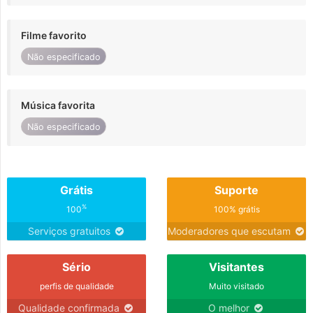
Filme favorito
Não especificado
Música favorita
Não especificado
Grátis
Suporte
%
100
100% grátis
Serviços gratuitos
Moderadores que escutam
Sério
Visitantes
perfis de qualidade
Muito visitado
Qualidade confirmada
O melhor