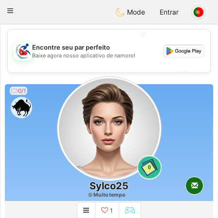
Handi Space
Toggle
Mode
Entrar
navigation
💖
Encontre seu par perfeito
💖
Baixe agora nosso aplicativo de namoro!
💕
💕
0/1
0
Sylco25
Muito tempo
1