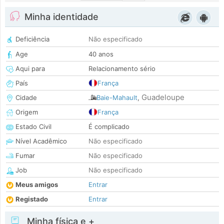
Minha identidade
Deficiência
Não especificado
Age
40 anos
Aqui para
Relacionamento sério
País
França
Guadeloupe
Cidade
Baie-Mahault
,
Origem
França
Estado Civil
É complicado
Nível Acadêmico
Não especificado
Fumar
Não especificado
Job
Não especificado
Meus amigos
Entrar
Registado
Entrar
Minha física e +