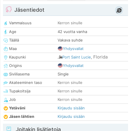
Jäsentiedot
Vammaisuus
Kerron sinulle
Age
42 vuotta vanha
Täällä
Vakava suhde
Maa
Yhdysvallat
Florida
Kaupunki
Port Saint Lucie
,
Origins
Yhdysvallat
Siviiliasema
Single
Akateeminen taso
Kerron sinulle
Tupakoitsija
Kerron sinulle
Job
Kerron sinulle
Ystäväni
Kirjaudu sisään
Jäsen lähtien
Kirjaudu sisään
Joitakin lisätietoja