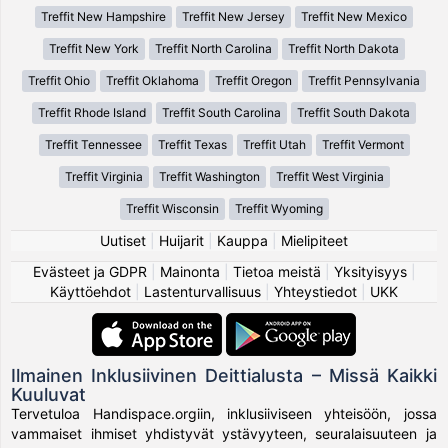
Treffit New Hampshire
Treffit New Jersey
Treffit New Mexico
Treffit New York
Treffit North Carolina
Treffit North Dakota
Treffit Ohio
Treffit Oklahoma
Treffit Oregon
Treffit Pennsylvania
Treffit Rhode Island
Treffit South Carolina
Treffit South Dakota
Treffit Tennessee
Treffit Texas
Treffit Utah
Treffit Vermont
Treffit Virginia
Treffit Washington
Treffit West Virginia
Treffit Wisconsin
Treffit Wyoming
Uutiset
|
Huijarit
|
Kauppa
|
Mielipiteet
Evästeet ja GDPR
|
Mainonta
|
Tietoa meistä
|
Yksityisyys
|
Käyttöehdot
|
Lastenturvallisuus
|
Yhteystiedot
|
UKK
Ilmainen Inklusiivinen Deittialusta – Missä Kaikki
Kuuluvat
Tervetuloa Handispace.orgiin, inklusiiviseen yhteisöön, jossa
vammaiset ihmiset yhdistyvät ystävyyteen, seuralaisuuteen ja