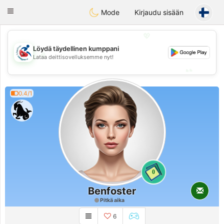
Handi Space
Toggle
Mode
Kirjaudu sisään
navigation
💖
Löydä täydellinen kumppani
💖
Lataa deittisovelluksemme nyt!
💕
💕
0.4/1
0
Benfoster
Pitkä aika
6