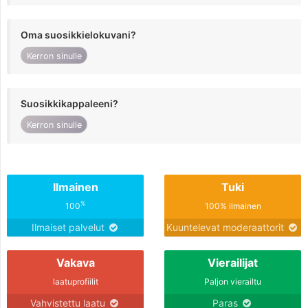
Oma suosikkielokuvani?
Kerron sinulle
Suosikkikappaleeni?
Kerron sinulle
Ilmainen
Tuki
%
100
100% ilmainen
Ilmaiset palvelut
Kuuntelevat moderaattorit
Vakava
Vierailijat
laatuprofiilit
Paljon vierailtu
Vahvistettu laatu
Paras