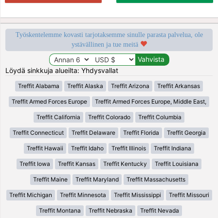
Työskentelemme kovasti tarjotaksemme sinulle parasta palvelua, ole
ystävällinen ja tue meitä
Löydä sinkkuja alueilta: Yhdysvallat
Treffit Alabama
Treffit Alaska
Treffit Arizona
Treffit Arkansas
Treffit Armed Forces Europe
Treffit Armed Forces Europe, Middle East,
Treffit California
Treffit Colorado
Treffit Columbia
Treffit Connecticut
Treffit Delaware
Treffit Florida
Treffit Georgia
Treffit Hawaii
Treffit Idaho
Treffit Illinois
Treffit Indiana
Treffit Iowa
Treffit Kansas
Treffit Kentucky
Treffit Louisiana
Treffit Maine
Treffit Maryland
Treffit Massachusetts
Treffit Michigan
Treffit Minnesota
Treffit Mississippi
Treffit Missouri
Treffit Montana
Treffit Nebraska
Treffit Nevada