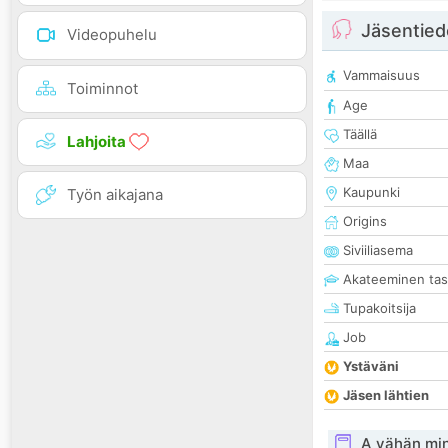
Jäsentied
Videopuhelu
Vammaisuus
Toiminnot
Age
Täällä
Lahjoita
Maa
Kaupunki
Työn aikajana
Origins
Siviiliasema
Akateeminen ta
Tupakoitsija
Job
Ystäväni
Jäsen lähtien
A vähän mi