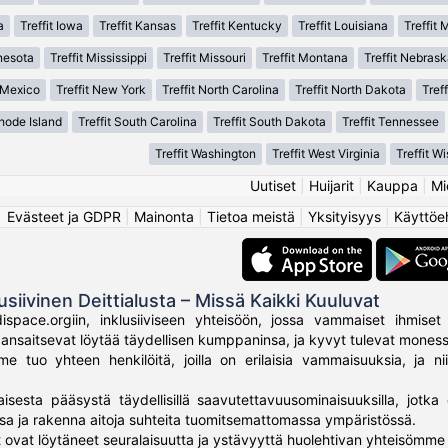
a
Treffit Iowa
Treffit Kansas
Treffit Kentucky
Treffit Louisiana
Treffit 
nesota
Treffit Mississippi
Treffit Missouri
Treffit Montana
Treffit Nebrask
 Mexico
Treffit New York
Treffit North Carolina
Treffit North Dakota
Treff
Rhode Island
Treffit South Carolina
Treffit South Dakota
Treffit Tennessee
Treffit Washington
Treffit West Virginia
Treffit W
Uutiset
|
Huijarit
|
Kauppa
|
Mi
Evästeet ja GDPR
|
Mainonta
|
Tietoa meistä
|
Yksityisyys
|
Käyttöe
usiivinen Deittialusta – Missä Kaikki Kuuluvat
ispace.orgiin, inklusiiviseen yhteisöön, jossa vammaiset ihmiset 
ki ansaitsevat löytää täydellisen kumppaninsa, ja kyvyt tulevat mone
 tuo yhteen henkilöitä, joilla on erilaisia vammaisuuksia, ja nii
aisesta pääsystä täydellisillä saavutettavuusominaisuuksilla, jotka 
sa ja rakenna aitoja suhteita tuomitsemattomassa ympäristössä.
 ovat löytäneet seuralaisuutta ja ystävyyttä huolehtivan yhteisömme 