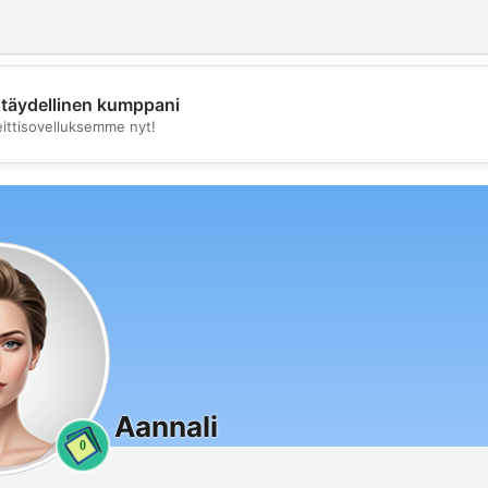
täydellinen kumppani
💖
eittisovelluksemme nyt!
💕
Aannali
0