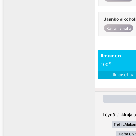
Jaanko alkohol
Kerron sinulle
Ilmainen
%
100
Ilmaiset pa
Löydä sinkkuja al
Treffit Alaba
Treffit Co