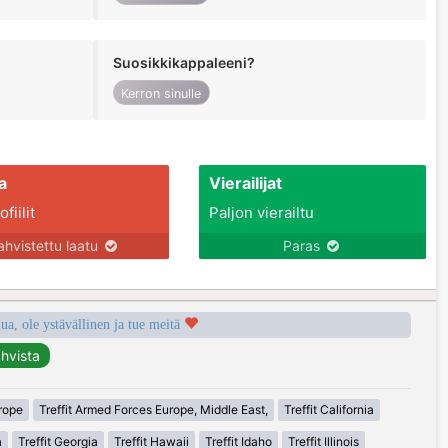
Suosikkikappaleeni?
Kerron sinulle
a
Vierailijat
fiilit
Paljon vierailtu
ahvistettu laatu
Paras
a, ole ystävällinen ja tue meitä
urope
Treffit Armed Forces Europe, Middle East,
Treffit California
a
Treffit Georgia
Treffit Hawaii
Treffit Idaho
Treffit Illinois