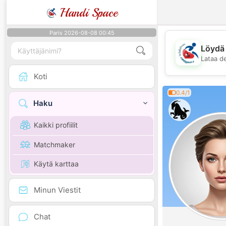
Handi Space
Paris 2026-08-08 00:45
Löydä 
Lataa d
Koti
0.4/1
Haku
Kaikki profiilit
Matchmaker
Käytä karttaa
Minun Viestit
Chat