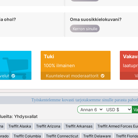
ia ohol?
Oma suosikkielokuvani?
Kerron sinulle
Tuki
Vakav
100% ilmainen
laatupro
lvelut
Kuuntelevat moderaattorit
V
Työskentelemme kovasti tarjotaksemme sinulle parasta palvelu
ueilta: Yhdysvallat
ma
Treffit Alaska
Treffit Arizona
Treffit Arkansas
Treffit Armed Forces E
lorado
Treffit Columbia
Treffit Connecticut
Treffit Delaware
Treffit Florid