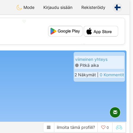
Mode
Kirjaudu sisään
Rekisteröidy
💖
💕
viimeinen yhteys
Pitkä aika
2 Näkymät |
0 Kommentit
ilmoita tämä profiili?
0