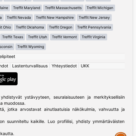
Maine
Treffit Maryland
Treffit Massachusetts
Treffit Michigan
a
Treffit Nevada
Treffit New Hampshire
Treffit New Jersey
it Ohio
Treffit Oklahoma
Treffit Oregon
Treffit Pennsylvania
Treffit Texas
Treffit Utah
Treffit Vermont
Treffit Virginia
isconsin
Treffit Wyoming
elipiteet
hdot
|
Lastenturvallisuus
|
Yhteystiedot
|
UKK
yhdistyvät ystävyyteen, seuralaisuuteen ja merkityksellisiin
ssa muodossa.
tä, jotka arvostavat ainutlaatuisia näkökulmia, vahvuutta ja
on suunniteltu kaikille. Luo profiilisi, yhdisty ymmärtäväisten
kautta.
Assistance