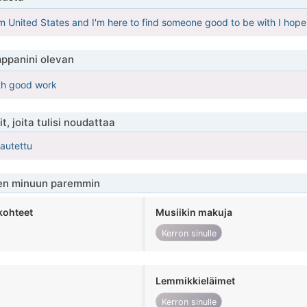
om United States and I'm here to find someone good to be with I hope I
ppanini olevan
th good work
t, joita tulisi noudattaa
kautettu
en minuun paremmin
kohteet
Musiikin makuja
Kerron sinulle
Lemmikkieläimet
Kerron sinulle