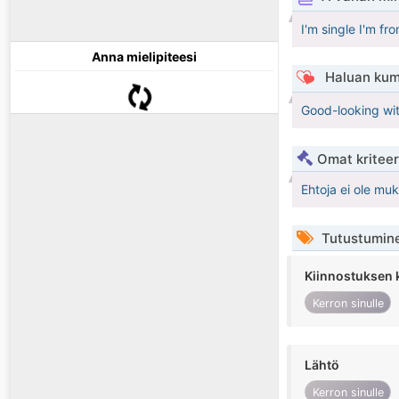
I'm single I'm fr
Anna mielipiteesi
Haluan kum
Good-looking wi
Omat kriteeri
Ehtoja ei ole mu
Tutustumin
Kiinnostuksen 
Kerron sinulle
Lähtö
Kerron sinulle