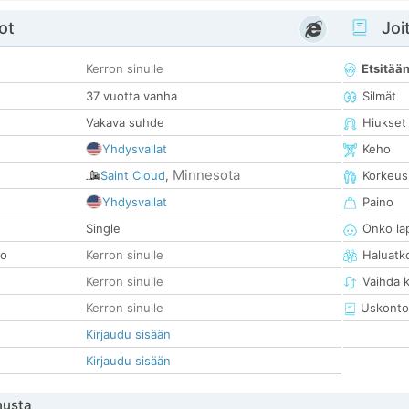
ot
Joit
Kerron sinulle
Etsitää
37 vuotta vanha
Silmät
Vakava suhde
Hiukset
Yhdysvallat
Keho
Minnesota
Saint Cloud
,
Korkeus
Yhdysvallat
Paino
Single
Onko la
so
Kerron sinulle
Haluatk
Kerron sinulle
Vaihda 
Kerron sinulle
Uskonto
Kirjaudu sisään
Kirjaudu sisään
nusta