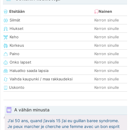
Etsitään
Nainen
Silmät
Kerron sinulle
Hiukset
Kerron sinulle
Keho
Kerron sinulle
Korkeus
Kerron sinulle
Paino
Kerron sinulle
Onko lapset
Kerron sinulle
Haluatko saada lapsia
Kerron sinulle
Vaihda kaupunki / maa rakkaudeksi
Kerron sinulle
Uskonto
Kerron sinulle
A vähän minusta
J’ai 50 ans, quand j’avais 15 j’ai eu guillan baree syndrome.
Je peux marcher je cherche une femme avec un bon esprit