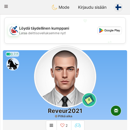
Handi Space
Toggle
Mode
Kirjaudu sisään
navigation
💖
Löydä täydellinen kumppani
💖
Lataa deittisovelluksemme nyt!
💕
💕
0.7/1
0
Reveur2021
Pitkä aika
2