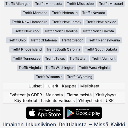
Treffit Michigan
Treffit Minnesota
Treffit Mississippi
Treffit Missouri
Treffit Montana
Treffit Nebraska
Treffit Nevada
Treffit New Hampshire
Treffit New Jersey
Treffit New Mexico
Treffit New York
Treffit North Carolina
Treffit North Dakota
Treffit Ohio
Treffit Oklahoma
Treffit Oregon
Treffit Pennsylvania
Treffit Rhode Island
Treffit South Carolina
Treffit South Dakota
Treffit Tennessee
Treffit Texas
Treffit Utah
Treffit Vermont
Treffit Virginia
Treffit Washington
Treffit West Virginia
Treffit Wisconsin
Treffit Wyoming
Uutiset
|
Huijarit
|
Kauppa
|
Mielipiteet
Evästeet ja GDPR
|
Mainonta
|
Tietoa meistä
|
Yksityisyys
|
Käyttöehdot
|
Lastenturvallisuus
|
Yhteystiedot
|
UKK
Ilmainen Inklusiivinen Deittialusta – Missä Kaikki