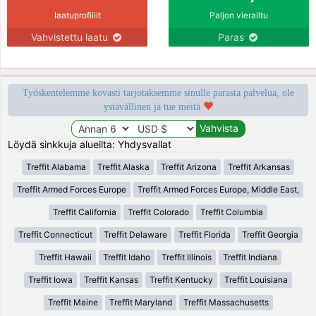
laatuprofiilit
Paljon vierailtu
Vahvistettu laatu
Paras
Työskentelemme kovasti tarjotaksemme sinulle parasta palvelua, ole
ystävällinen ja tue meitä
Löydä sinkkuja alueilta: Yhdysvallat
Treffit Alabama
Treffit Alaska
Treffit Arizona
Treffit Arkansas
Treffit Armed Forces Europe
Treffit Armed Forces Europe, Middle East,
Treffit California
Treffit Colorado
Treffit Columbia
Treffit Connecticut
Treffit Delaware
Treffit Florida
Treffit Georgia
Treffit Hawaii
Treffit Idaho
Treffit Illinois
Treffit Indiana
Treffit Iowa
Treffit Kansas
Treffit Kentucky
Treffit Louisiana
Treffit Maine
Treffit Maryland
Treffit Massachusetts