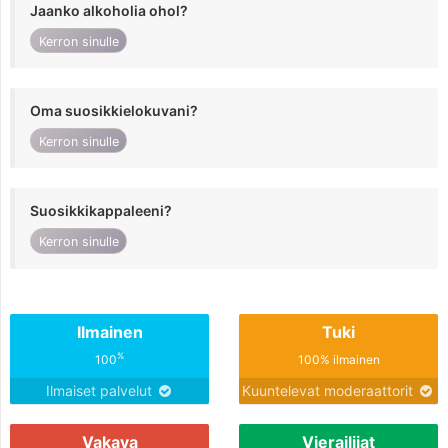
Jaanko alkoholia ohol?
Kerron sinulle
Oma suosikkielokuvani?
Kerron sinulle
Suosikkikappaleeni?
Kerron sinulle
Ilmainen
Tuki
%
100
100% ilmainen
Ilmaiset palvelut
Kuuntelevat moderaattorit
Vakava
Vierailijat