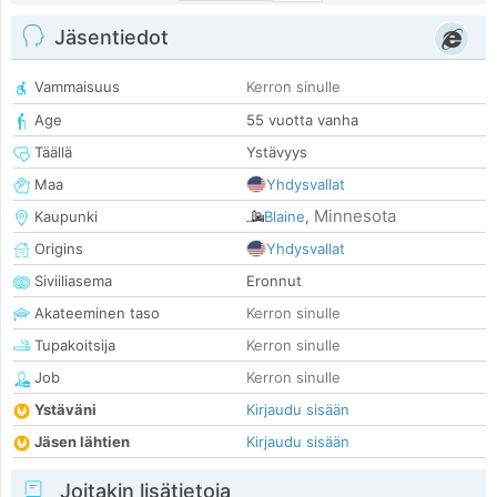
Jäsentiedot
Vammaisuus
Kerron sinulle
Age
55 vuotta vanha
Täällä
Ystävyys
Maa
Yhdysvallat
Minnesota
Kaupunki
Blaine
,
Origins
Yhdysvallat
Siviiliasema
Eronnut
Akateeminen taso
Kerron sinulle
Tupakoitsija
Kerron sinulle
Job
Kerron sinulle
Ystäväni
Kirjaudu sisään
Jäsen lähtien
Kirjaudu sisään
Joitakin lisätietoja