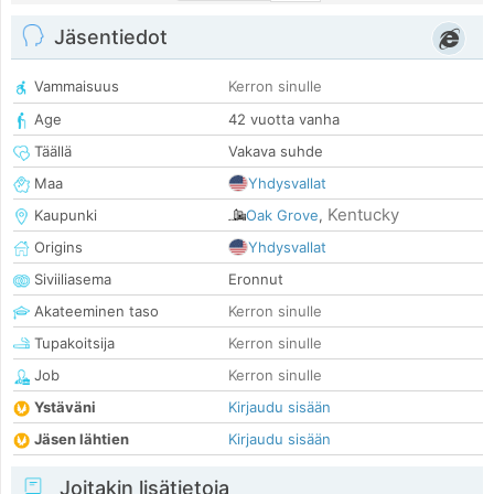
Jäsentiedot
Vammaisuus
Kerron sinulle
Age
42 vuotta vanha
Täällä
Vakava suhde
Maa
Yhdysvallat
Kentucky
Kaupunki
Oak Grove
,
Origins
Yhdysvallat
Siviiliasema
Eronnut
Akateeminen taso
Kerron sinulle
Tupakoitsija
Kerron sinulle
Job
Kerron sinulle
Ystäväni
Kirjaudu sisään
Jäsen lähtien
Kirjaudu sisään
Joitakin lisätietoja