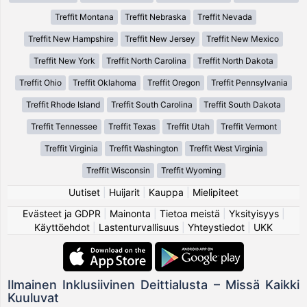
Treffit Montana
Treffit Nebraska
Treffit Nevada
Treffit New Hampshire
Treffit New Jersey
Treffit New Mexico
Treffit New York
Treffit North Carolina
Treffit North Dakota
Treffit Ohio
Treffit Oklahoma
Treffit Oregon
Treffit Pennsylvania
Treffit Rhode Island
Treffit South Carolina
Treffit South Dakota
Treffit Tennessee
Treffit Texas
Treffit Utah
Treffit Vermont
Treffit Virginia
Treffit Washington
Treffit West Virginia
Treffit Wisconsin
Treffit Wyoming
Uutiset
|
Huijarit
|
Kauppa
|
Mielipiteet
Evästeet ja GDPR
|
Mainonta
|
Tietoa meistä
|
Yksityisyys
|
Käyttöehdot
|
Lastenturvallisuus
|
Yhteystiedot
|
UKK
Ilmainen Inklusiivinen Deittialusta – Missä Kaikki
Kuuluvat