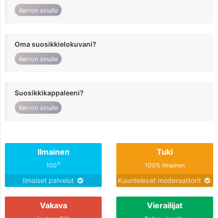
Kerron sinulle
Oma suosikkielokuvani?
Kerron sinulle
Suosikkikappaleeni?
Kerron sinulle
Ilmainen
Tuki
%
100
100% ilmainen
Ilmaiset palvelut
Kuuntelevat moderaattorit
Vakava
Vierailijat