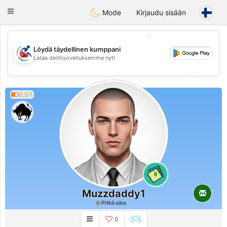
Handi Space
Toggle
Mode
Kirjaudu sisään
navigation
💖
Löydä täydellinen kumppani
💖
Lataa deittisovelluksemme nyt!
💕
💕
0.3/1
0
Muzzdaddy1
Pitkä aika
0