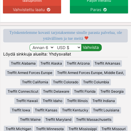
laatuprofiilit
Paljon vierailtu
Vahvistettu laatu
Paras
Työskentelemme kovasti tarjotaksemme sinulle parasta palvelua, ole
ystävällinen ja tue meitä
Löydä sinkkuja alueilta: Yhdysvallat
Treffit Alabama
Treffit Alaska
Treffit Arizona
Treffit Arkansas
Treffit Armed Forces Europe
Treffit Armed Forces Europe, Middle East,
Treffit California
Treffit Colorado
Treffit Columbia
Treffit Connecticut
Treffit Delaware
Treffit Florida
Treffit Georgia
Treffit Hawaii
Treffit Idaho
Treffit Illinois
Treffit Indiana
Treffit Iowa
Treffit Kansas
Treffit Kentucky
Treffit Louisiana
Treffit Maine
Treffit Maryland
Treffit Massachusetts
Treffit Michigan
Treffit Minnesota
Treffit Mississippi
Treffit Missouri