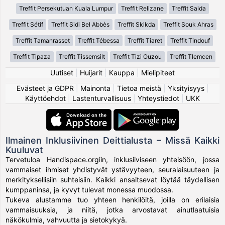
Treffit Persekutuan Kuala Lumpur
Treffit Relizane
Treffit Saida
Treffit Sétif
Treffit Sidi Bel Abbès
Treffit Skikda
Treffit Souk Ahras
Treffit Tamanrasset
Treffit Tébessa
Treffit Tiaret
Treffit Tindouf
Treffit Tipaza
Treffit Tissemsilt
Treffit Tizi Ouzou
Treffit Tlemcen
Uutiset
|
Huijarit
|
Kauppa
|
Mielipiteet
Evästeet ja GDPR
|
Mainonta
|
Tietoa meistä
|
Yksityisyys
|
Käyttöehdot
|
Lastenturvallisuus
|
Yhteystiedot
|
UKK
Ilmainen Inklusiivinen Deittialusta – Missä Kaikki
Kuuluvat
Tervetuloa Handispace.orgiin, inklusiiviseen yhteisöön, jossa
vammaiset ihmiset yhdistyvät ystävyyteen, seuralaisuuteen ja
merkityksellisiin suhteisiin. Kaikki ansaitsevat löytää täydellisen
kumppaninsa, ja kyvyt tulevat monessa muodossa.
Tukeva alustamme tuo yhteen henkilöitä, joilla on erilaisia
vammaisuuksia, ja niitä, jotka arvostavat ainutlaatuisia
näkökulmia, vahvuutta ja sietokykyä.