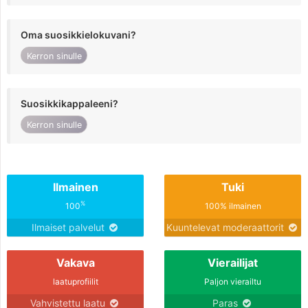
Oma suosikkielokuvani?
Kerron sinulle
Suosikkikappaleeni?
Kerron sinulle
Ilmainen
Tuki
%
100
100% ilmainen
Ilmaiset palvelut
Kuuntelevat moderaattorit
Vakava
Vierailijat
laatuprofiilit
Paljon vierailtu
Vahvistettu laatu
Paras