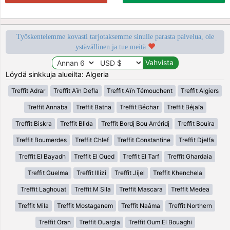
Työskentelemme kovasti tarjotaksemme sinulle parasta palvelua, ole
ystävällinen ja tue meitä
Löydä sinkkuja alueilta: Algeria
Treffit Adrar
Treffit Aïn Defla
Treffit Aïn Témouchent
Treffit Algiers
Treffit Annaba
Treffit Batna
Treffit Béchar
Treffit Béjaïa
Treffit Biskra
Treffit Blida
Treffit Bordj Bou Arréridj
Treffit Bouira
Treffit Boumerdes
Treffit Chlef
Treffit Constantine
Treffit Djelfa
Treffit El Bayadh
Treffit El Oued
Treffit El Tarf
Treffit Ghardaia
Treffit Guelma
Treffit Illizi
Treffit Jijel
Treffit Khenchela
Treffit Laghouat
Treffit M Sila
Treffit Mascara
Treffit Medea
Treffit Mila
Treffit Mostaganem
Treffit Naâma
Treffit Northern
Treffit Oran
Treffit Ouargla
Treffit Oum El Bouaghi