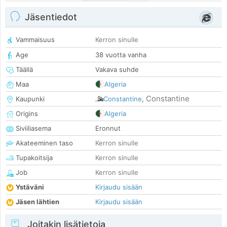
Jäsentiedot
Vammaisuus
Kerron sinulle
Age
38 vuotta vanha
Täällä
Vakava suhde
Maa
Algeria
Constantine
Kaupunki
Constantine
,
Origins
Algeria
Siviiliasema
Eronnut
Akateeminen taso
Kerron sinulle
Tupakoitsija
Kerron sinulle
Job
Kerron sinulle
Ystäväni
Kirjaudu sisään
Jäsen lähtien
Kirjaudu sisään
Joitakin lisätietoja