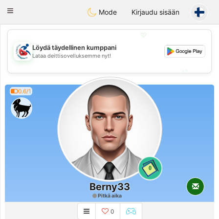
Handi Space
Toggle
Mode
Kirjaudu sisään
navigation
💖
Löydä täydellinen kumppani
💖
Lataa deittisovelluksemme nyt!
💕
💕
0.6/1
0
Berny33
Pitkä aika
0