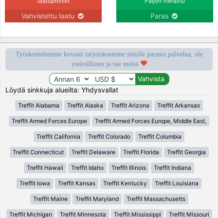
laatuprofiilit
Paljon vierailtu
Vahvistettu laatu
Paras
Työskentelemme kovasti tarjotaksemme sinulle parasta palvelua, ole
ystävällinen ja tue meitä
Löydä sinkkuja alueilta: Yhdysvallat
Treffit Alabama
Treffit Alaska
Treffit Arizona
Treffit Arkansas
Treffit Armed Forces Europe
Treffit Armed Forces Europe, Middle East,
Treffit California
Treffit Colorado
Treffit Columbia
Treffit Connecticut
Treffit Delaware
Treffit Florida
Treffit Georgia
Treffit Hawaii
Treffit Idaho
Treffit Illinois
Treffit Indiana
Treffit Iowa
Treffit Kansas
Treffit Kentucky
Treffit Louisiana
Treffit Maine
Treffit Maryland
Treffit Massachusetts
Treffit Michigan
Treffit Minnesota
Treffit Mississippi
Treffit Missouri