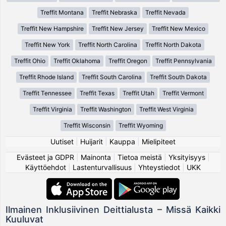
Treffit Montana
Treffit Nebraska
Treffit Nevada
Treffit New Hampshire
Treffit New Jersey
Treffit New Mexico
Treffit New York
Treffit North Carolina
Treffit North Dakota
Treffit Ohio
Treffit Oklahoma
Treffit Oregon
Treffit Pennsylvania
Treffit Rhode Island
Treffit South Carolina
Treffit South Dakota
Treffit Tennessee
Treffit Texas
Treffit Utah
Treffit Vermont
Treffit Virginia
Treffit Washington
Treffit West Virginia
Treffit Wisconsin
Treffit Wyoming
Uutiset
|
Huijarit
|
Kauppa
|
Mielipiteet
Evästeet ja GDPR
|
Mainonta
|
Tietoa meistä
|
Yksityisyys
|
Käyttöehdot
|
Lastenturvallisuus
|
Yhteystiedot
|
UKK
Ilmainen Inklusiivinen Deittialusta – Missä Kaikki
Kuuluvat