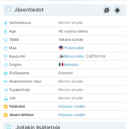
Jäsentiedot
Vammaisuus
Kerron sinulle
Age
40 vuotta vanha
Täällä
Vakava suhde
Maa
Yhdysvallat
California
Kaupunki
Watsonville
,
Origins
Meksiko
Siviiliasema
Eronnut
Akateeminen taso
Kerron sinulle
Tupakoitsija
Kerron sinulle
Job
Kerron sinulle
Ystäväni
Kirjaudu sisään
Jäsen lähtien
Kirjaudu sisään
Joitakin lisätietoja