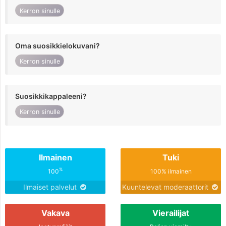
Kerron sinulle
Oma suosikkielokuvani?
Kerron sinulle
Suosikkikappaleeni?
Kerron sinulle
Ilmainen
Tuki
%
100
100% ilmainen
Ilmaiset palvelut
Kuuntelevat moderaattorit
Vakava
Vierailijat