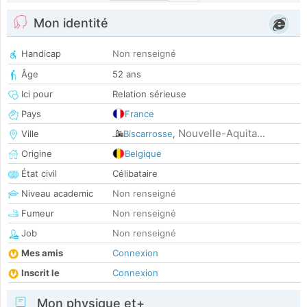
Mon identité
Handicap
Non renseigné
Âge
52 ans
Ici pour
Relation sérieuse
Pays
France
Nouvelle-Aquita...
Ville
Biscarrosse
,
Origine
Belgique
État civil
Célibataire
Niveau academic
Non renseigné
Fumeur
Non renseigné
Job
Non renseigné
Mes amis
Connexion
Inscrit le
Connexion
Mon physique et+