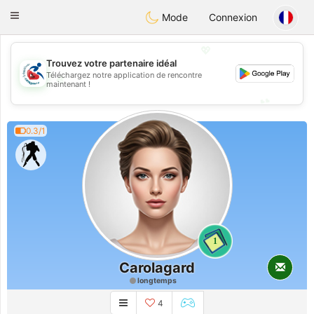
Handi Space
Toggle
Mode
Connexion
navigation
💖
Trouvez votre partenaire idéal
Téléchargez notre application de rencontre
💖
maintenant !
💕
💕
0.3/1
1
Carolagard
longtemps
4