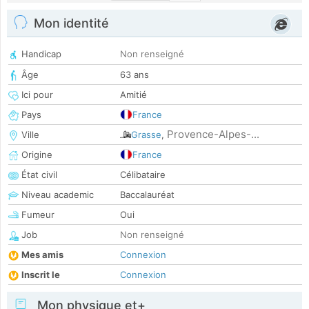
Mon identité
Handicap
Non renseigné
Âge
63 ans
Ici pour
Amitié
Pays
France
Provence-Alpes-...
Ville
Grasse
,
Origine
France
État civil
Célibataire
Niveau academic
Baccalauréat
Fumeur
Oui
Job
Non renseigné
Mes amis
Connexion
Inscrit le
Connexion
Mon physique et+