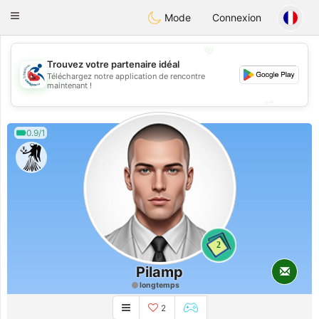
Handi Space
Toggle
Mode
Connexion
navigation
💖
Trouvez votre partenaire idéal
Téléchargez notre application de rencontre
💖
maintenant !
💕
💕
0.9/1
2
Pilamp
longtemps
2