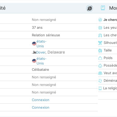
ité
Mon
Non renseigné
Je cher
37 ans
Les yeu
Relation sérieuse
Les che
états-
Silhoue
Unis
Taille
Delaware
Dover
,
Poids
états-
Unis
Possède
Célibataire
Veut av
Non renseigné
Déména
Non renseigné
La religi
Non renseigné
Connexion
Connexion