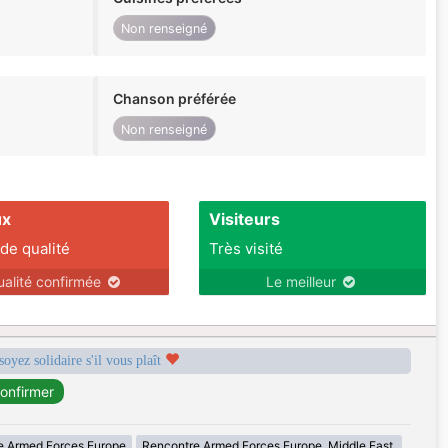
Non renseigné
Chanson préférée
Non renseigné
ux
Visiteurs
 de qualité
Très visité
ualité confirmée
Le meilleur
soyez solidaire s'il vous plaît
e Armed Forces Europe
Rencontre Armed Forces Europe, Middle East,