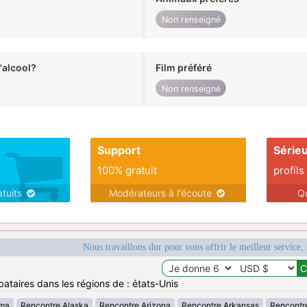
Non renseigné
alcool?
Film préféré
Non renseigné
Support
Série
100% gratuit
profils
atuits
Modérateurs à l'écoute
Q
Nous travaillons dur pour vous offrir le meilleur service, 
ataires dans les régions de : états-Unis
ama
Rencontre Alaska
Rencontre Arizona
Rencontre Arkansas
Rencontr