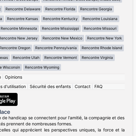
t
Rencontre Delaware
Rencontre Florida
Rencontre Georgia
wa
Rencontre Kansas
Rencontre Kentucky
Rencontre Louisiana
Rencontre Minnesota
Rencontre Mississippi
Rencontre Missouri
Rencontre New Jersey
Rencontre New Mexico
Rencontre New York
Rencontre Oregon
Rencontre Pennsylvania
Rencontre Rhode Island
Texas
Rencontre Utah
Rencontre Vermont
Rencontre Virginia
e Wisconsin
Rencontre Wyoming
e
|
Opinions
 d'utilisation
|
Sécurité des enfants
|
Contact
|
FAQ
lace
n de handicap se connectent pour l'amitié, la compagnie et des
acités prennent de nombreuses formes.
les qui apprécient les perspectives uniques, la force et la