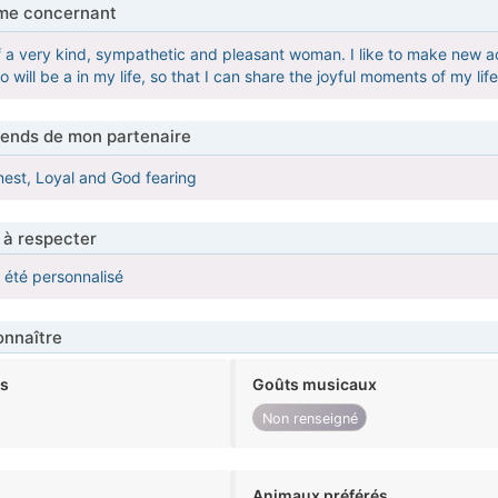
me concernant
f a very kind, sympathetic and pleasant woman. I like to make new a
will be a in my life, so that I can share the joyful moments of my life
tends de mon partenaire
est, Loyal and God fearing
 à respecter
a été personnalisé
nnaître
ts
Goûts musicaux
Non renseigné
Animaux préférés