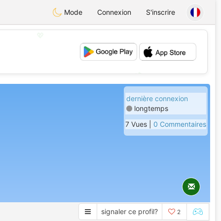
Mode
Connexion
S'inscrire
💖
💕
dernière connexion
longtemps
7 Vues |
0 Commentaires
signaler ce profil?
2