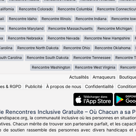
lifornia
Rencontre Colorado
Rencontre Columbia
Rencontre Connecticu
aii
Rencontre Idaho
Rencontre Illinois
Rencontre Indiana
Rencontre Io
ne
Rencontre Maryland
Rencontre Massachusetts
Rencontre Michigan
na
Rencontre Nebraska
Rencontre Nevada
Rencontre New Hampshire
arolina
Rencontre North Dakota
Rencontre Ohio
Rencontre Oklahoma
uth Carolina
Rencontre South Dakota
Rencontre Tennessee
Rencontre 
Rencontre Washington
Rencontre West Virginia
Rencontr
Actualités
|
Arnaqueurs
|
Boutiqu
ies & RGPD
|
Publicité
|
À propos de nous
|
Confidentialité
|
Conditions
e Rencontres Inclusive Gratuite – Où Chacun a sa P
ndispace.org, la communauté inclusive où les personnes en situatio
icatives. Chacun mérite de trouver son partenaire parfait, et les cap
e de soutien rassemble des personnes avec divers handicaps et cel