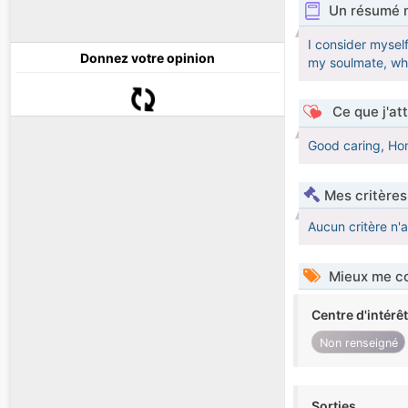
Un résumé 
I consider mysel
Donnez votre opinion
my soulmate, who 
Ce que j'at
Good caring, Hon
Mes critères
Aucun critère n'
Mieux me co
Centre d'intérê
Non renseigné
Sorties