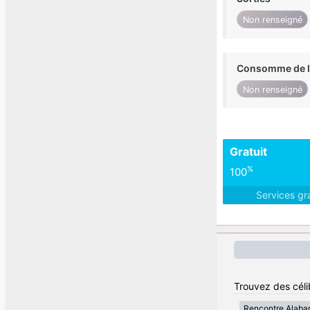
Non renseigné
Consomme de l'
Non renseigné
Gratuit
%
100
Services gr
Trouvez des célib
Rencontre Alab