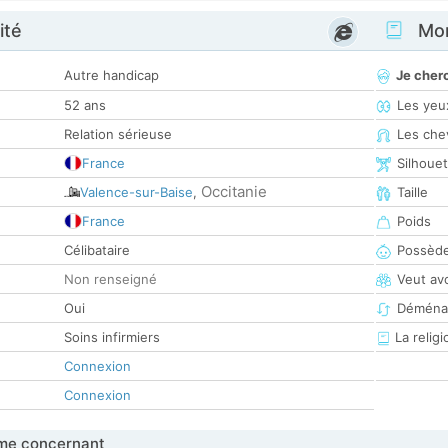
ité
Mon
Autre handicap
Je cher
52 ans
Les yeu
Relation sérieuse
Les che
France
Silhoue
Occitanie
Valence-sur-Baise
,
Taille
France
Poids
Célibataire
Possède
Non renseigné
Veut av
Oui
Déména
Soins infirmiers
La religi
Connexion
Connexion
me concernant