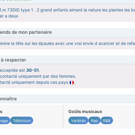
.m 73DID type 1 . 2 grand enfants aimant la nature les plantes les b
ter a deux
tends de mon partenaire
ine la tête sur les épaules avec une vrai envie d avancer et de refai
 à respecter
acceptée est
30-51
.
e contacté uniquement par des femmes.
ntacté uniquement depuis ces pays
.
nnaître
ts
Goûts musicaux
nage
Télévision
Variétés
Rap
R&B