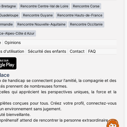
 Bretagne
Rencontre Centre-Val de Loire
Rencontre Corse
Guadeloupe
Rencontre Guyane
Rencontre Hauts-de-France
rmandie
Rencontre Nouvelle-Aquitaine
Rencontre Occitanie
ce-Alpes-Côte d Azur
e
|
Opinions
 d'utilisation
|
Sécurité des enfants
|
Contact
|
FAQ
lace
n de handicap se connectent pour l'amitié, la compagnie et des
acités prennent de nombreuses formes.
les qui apprécient les perspectives uniques, la force et la
omplètes conçues pour tous. Créez votre profil, connectez-vous
 un environnement sans jugement.
té bienveillante.
mpréhensif attend de rencontrer la personne extraordinaire que
Assistance