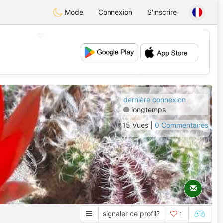
Mode
Connexion
S'inscrire
💖
💕
dernière connexion
longtemps
15 Vues |
0 Commentaires
signaler ce profil?
1