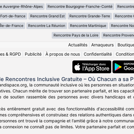
re Auvergne-Rhône-Alpes
Rencontre Bourgogne-Franche-Comté
Rencontre
Fort-de-france
Rencontre Grand Est
Rencontre Grande-Terre
Rencontre 
Île-de-France
Rencontre La Réunion
Rencontre Martinique
Rencontre No
Rencontre Pays de la Loire
Rencontre Proven
Actualités
|
Arnaqueurs
|
Boutiqu
ies & RGPD
|
Publicité
|
À propos de nous
|
Confidentialité
|
Conditions
e Rencontres Inclusive Gratuite – Où Chacun a sa P
ndispace.org, la communauté inclusive où les personnes en situatio
icatives. Chacun mérite de trouver son partenaire parfait, et les cap
e de soutien rassemble des personnes avec divers handicaps et cel
cès entièrement gratuit avec des fonctionnalités d'accessibilité c
nes compréhensives et construisez des relations authentiques dans
personnes ont trouvé la compagnie et l'amitié grâce à notre communau
 connexion ne connaît pas de limites. Votre partenaire parfait et co