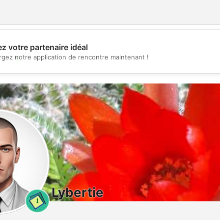
z votre partenaire idéal
💖
rgez notre application de rencontre maintenant !
💕
Lybertie
1