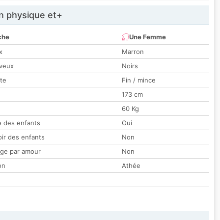
 physique et+
che
Une Femme
x
Marron
veux
Noirs
tte
Fin / mince
173 cm
60 Kg
 des enfants
Oui
oir des enfants
Non
ge par amour
Non
on
Athée