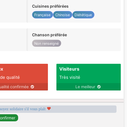
Cuisines préférées
Française
Chinoise
Diététique
Chanson préférée
Non renseigné
ux
Visiteurs
 de qualité
Très visité
ualité confirmée
Le meilleur
soyez solidaire s'il vous plaît