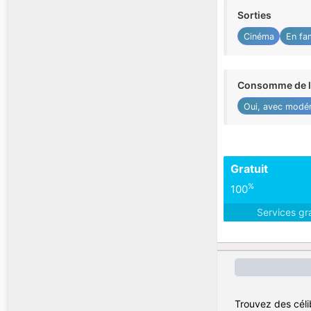
Sorties
Cinéma
En fam
Consomme de l'
Oui, avec modér
Gratuit
%
100
Services gr
Trouvez des céli