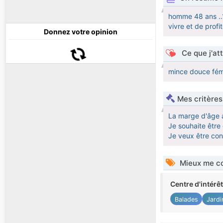
homme 48 ans ..1
vivre et de profi
Donnez votre opinion
Ce que j'at
mince douce fémin
Mes critères
La marge d'âge 
Je souhaite êtr
Je veux être co
Mieux me co
Centre d'intérê
Balades
Jardi