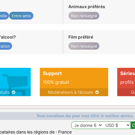
Animaux préférés
ille
Entre amis
Non renseigné
alcool?
Film préféré
ation
Non renseigné
Support
Série
100% gratuit
profils
atuits
Modérateurs à l'écoute
Q
Nous travaillons dur pour vous offrir le meilleur service, 
bataires dans les régions de : France