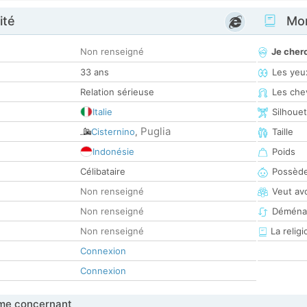
ité
Mon
Non renseigné
Je cher
33 ans
Les yeu
Relation sérieuse
Les che
Italie
Silhoue
Puglia
Cisternino
,
Taille
Indonésie
Poids
Célibataire
Possède
Non renseigné
Veut av
Non renseigné
Déména
Non renseigné
La religi
Connexion
Connexion
me concernant