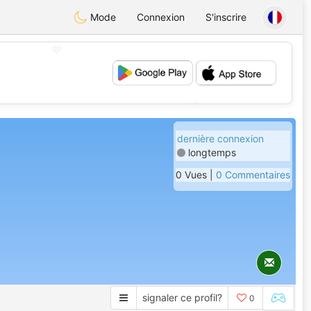
Mode
Connexion
S'inscrire
💖
💕
dernière connexion
longtemps
0 Vues |
0 Commentaires
signaler ce profil?
0