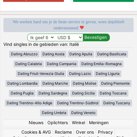
We werken hard om je de beste service te geven, wees alsjeblieft
ondersteunend
Vind singles in de gebieden van: Italië
Dating Abruzzo
Dating Aosta
Dating Apulia
Dating Basilicata
Dating Calabria
Dating Campania
Dating Emilia-Romagna
Dating Friuli-Venezia Giulia
Dating Lazio
Dating Liguria
Dating Lombardia
Dating Marche
Dating Molise
Dating Piemonte
Dating Puglia
Dating Sardegna
Dating Sicilia
Dating Toscana
Dating Trentino-Alto Adige
Dating Trentino-Südtirol
Dating Tuscany
Dating Umbria
Dating Veneto
Nieuws
|
Oplichters
|
Winkel
|
Meningen
Cookies & AVG
|
Reclame
|
Over ons
|
Privacy
|