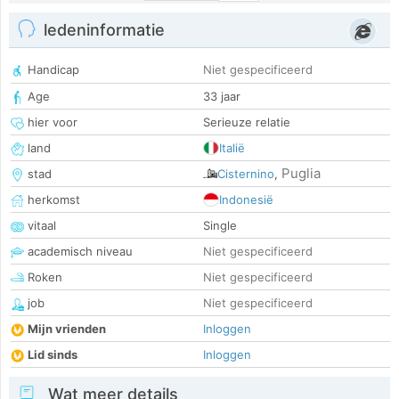
ledeninformatie
Handicap
Niet gespecificeerd
Age
33 jaar
hier voor
Serieuze relatie
land
Italië
Puglia
stad
Cisternino
,
herkomst
Indonesië
vitaal
Single
academisch niveau
Niet gespecificeerd
Roken
Niet gespecificeerd
job
Niet gespecificeerd
Mijn vrienden
Inloggen
Lid sinds
Inloggen
Wat meer details