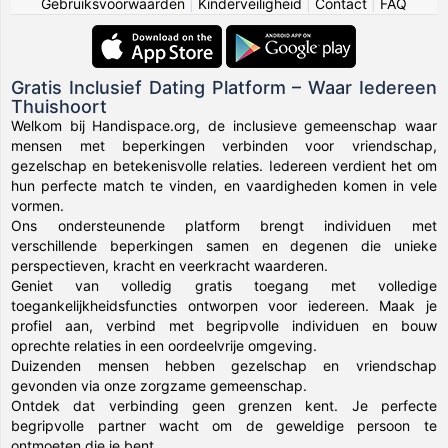
Gebruiksvoorwaarden
|
Kinderveiligheid
|
Contact
|
FAQ
Gratis Inclusief Dating Platform – Waar Iedereen
Thuishoort
Welkom bij Handispace.org, de inclusieve gemeenschap waar
mensen met beperkingen verbinden voor vriendschap,
gezelschap en betekenisvolle relaties. Iedereen verdient het om
hun perfecte match te vinden, en vaardigheden komen in vele
vormen.
Ons ondersteunende platform brengt individuen met
verschillende beperkingen samen en degenen die unieke
perspectieven, kracht en veerkracht waarderen.
Geniet van volledig gratis toegang met volledige
toegankelijkheidsfuncties ontworpen voor iedereen. Maak je
profiel aan, verbind met begripvolle individuen en bouw
oprechte relaties in een oordeelvrije omgeving.
Duizenden mensen hebben gezelschap en vriendschap
gevonden via onze zorgzame gemeenschap.
Ontdek dat verbinding geen grenzen kent. Je perfecte
begripvolle partner wacht om de geweldige persoon te
ontmoeten die je bent.