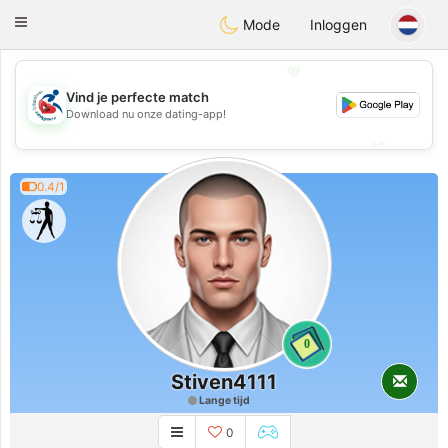
Handi Space
Toggle
Mode
Inloggen
navigation
💖
Vind je perfecte match
💖
Download nu onze dating-app!
💕
💕
0.4/1
0
Stiven4111
Lange tijd
0