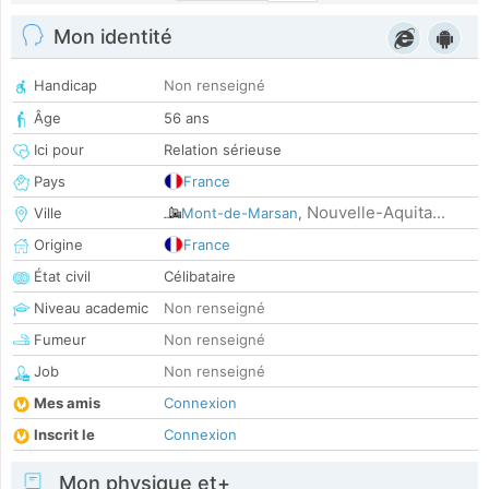
Mon identité
Handicap
Non renseigné
Âge
56 ans
Ici pour
Relation sérieuse
Pays
France
Nouvelle-Aquita...
Ville
Mont-de-Marsan
,
Origine
France
État civil
Célibataire
Niveau academic
Non renseigné
Fumeur
Non renseigné
Job
Non renseigné
Mes amis
Connexion
Inscrit le
Connexion
Mon physique et+