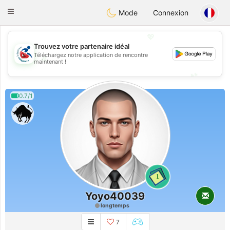
Handi Space
Toggle
Mode
Connexion
navigation
💖
Trouvez votre partenaire idéal
Téléchargez notre application de rencontre
💖
maintenant !
💕
💕
0.7/1
1
Yoyo40039
longtemps
7