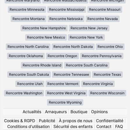
Rencontre Maryland
Rencontre Massachusetts
Rencontre Michigan
Rencontre Minnesota
Rencontre Mississippi
Rencontre Missouri
Rencontre Montana
Rencontre Nebraska
Rencontre Nevada
Rencontre New Hampshire
Rencontre New Jersey
Rencontre New Mexico
Rencontre New York
Rencontre North Carolina
Rencontre North Dakota
Rencontre Ohio
Rencontre Oklahoma
Rencontre Oregon
Rencontre Pennsylvania
Rencontre Rhode Island
Rencontre South Carolina
Rencontre South Dakota
Rencontre Tennessee
Rencontre Texas
Rencontre Utah
Rencontre Vermont
Rencontre Virginia
Rencontre Washington
Rencontre West Virginia
Rencontre Wisconsin
Rencontre Wyoming
Actualités
|
Arnaqueurs
|
Boutique
|
Opinions
Cookies & RGPD
|
Publicité
|
À propos de nous
|
Confidentialité
|
Conditions d'utilisation
|
Sécurité des enfants
|
Contact
|
FAQ