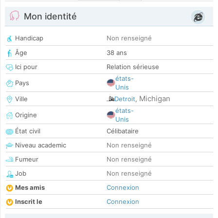
Mon identité
Handicap
Non renseigné
Âge
38 ans
Ici pour
Relation sérieuse
états-
Pays
Unis
Michigan
Ville
Detroit
,
états-
Origine
Unis
État civil
Célibataire
Niveau academic
Non renseigné
Fumeur
Non renseigné
Job
Non renseigné
Mes amis
Connexion
Inscrit le
Connexion