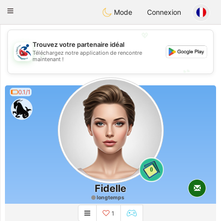
Handi Space
Toggle
Mode
Connexion
navigation
💖
Trouvez votre partenaire idéal
Téléchargez notre application de rencontre
💖
maintenant !
💕
💕
0.1/1
0
Fidelle
longtemps
1