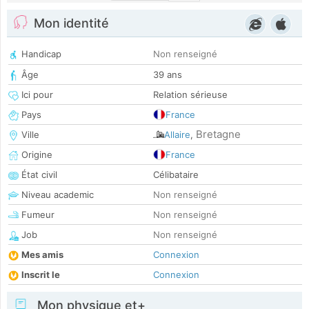
Mon identité
Handicap
Non renseigné
Âge
39 ans
Ici pour
Relation sérieuse
Pays
France
Bretagne
Ville
Allaire
,
Origine
France
État civil
Célibataire
Niveau academic
Non renseigné
Fumeur
Non renseigné
Job
Non renseigné
Mes amis
Connexion
Inscrit le
Connexion
Mon physique et+