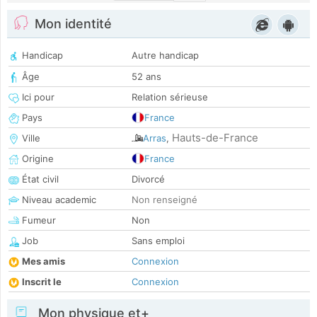
Mon identité
Handicap
Autre handicap
Âge
52 ans
Ici pour
Relation sérieuse
Pays
France
Hauts-de-France
Ville
Arras
,
Origine
France
État civil
Divorcé
Niveau academic
Non renseigné
Fumeur
Non
Job
Sans emploi
Mes amis
Connexion
Inscrit le
Connexion
Mon physique et+