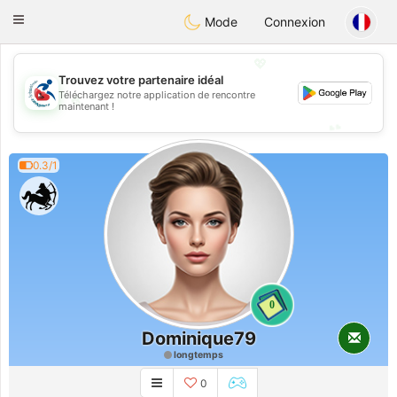
Handi Space
Toggle
Mode
Connexion
navigation
💖
Trouvez votre partenaire idéal
Téléchargez notre application de rencontre
💖
maintenant !
💕
💕
0.3/1
0
Dominique79
longtemps
0