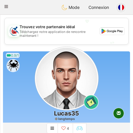
Handi Space
Toggle
Mode
Connexion
navigation
💖
Trouvez votre partenaire idéal
Téléchargez notre application de rencontre
💖
maintenant !
💕
💕
0.9/1
4
Lucas35
longtemps
4