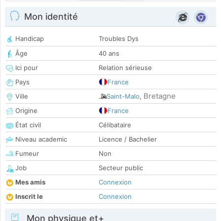
Mon identité
Handicap
Troubles Dys
Âge
40 ans
Ici pour
Relation sérieuse
Pays
France
Bretagne
Ville
Saint-Malo
,
Origine
France
État civil
Célibataire
Niveau academic
Licence / Bachelier
Fumeur
Non
Job
Secteur public
Mes amis
Connexion
Inscrit le
Connexion
Mon physique et+