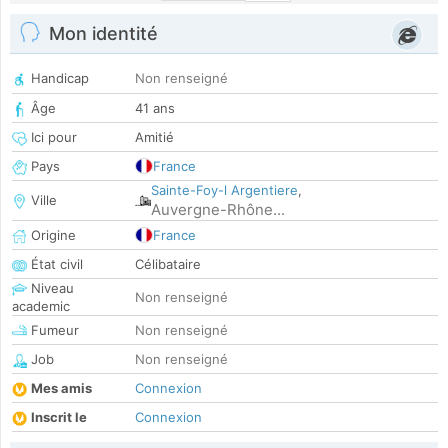
Mon identité
Handicap
Non renseigné
Âge
41 ans
Ici pour
Amitié
Pays
France
Sainte-Foy-l Argentiere
,
Ville
Auvergne-Rhône...
Origine
France
État civil
Célibataire
Niveau
Non renseigné
academic
Fumeur
Non renseigné
Job
Non renseigné
Mes amis
Connexion
Inscrit le
Connexion