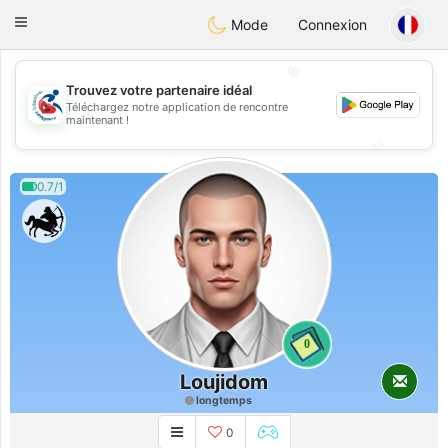
Handi Space
Toggle
Mode
Connexion
navigation
💖
Trouvez votre partenaire idéal
Téléchargez notre application de rencontre
💖
maintenant !
💕
💕
0.7/1
0
Loujidom
longtemps
0