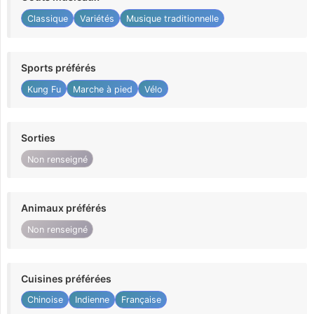
Classique
Variétés
Musique traditionnelle
Sports préférés
Kung Fu
Marche à pied
Vélo
Sorties
Non renseigné
Animaux préférés
Non renseigné
Cuisines préférées
Chinoise
Indienne
Française