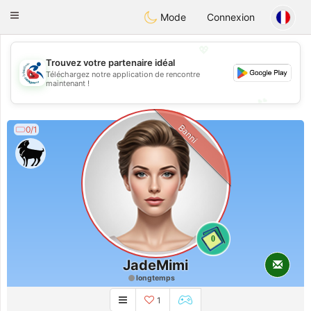
Handi Space
Toggle
Mode
Connexion
navigation
💖
Trouvez votre partenaire idéal
Téléchargez notre application de rencontre
💖
maintenant !
💕
💕
Banni
0/1
0
JadeMimi
longtemps
1