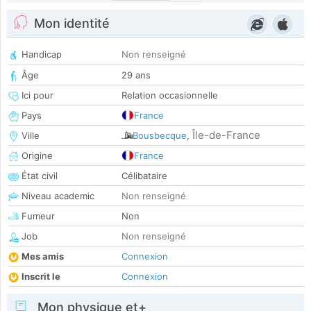
Mon identité
Handicap
Non renseigné
Âge
29 ans
Ici pour
Relation occasionnelle
Pays
France
Île-de-France
Ville
Bousbecque
,
Origine
France
État civil
Célibataire
Niveau academic
Non renseigné
Fumeur
Non
Job
Non renseigné
Mes amis
Connexion
Inscrit le
Connexion
Mon physique et+